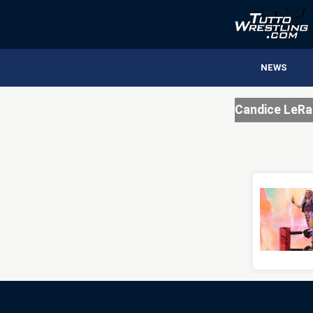
NEWS
Candice LeRa