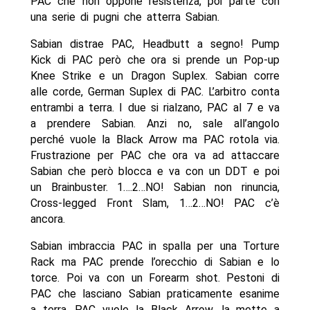
PAC che non oppone resistenza, poi parte con
una serie di pugni che atterra Sabian.
Sabian distrae PAC, Headbutt a segno! Pump
Kick di PAC però che ora si prende un Pop-up
Knee Strike e un Dragon Suplex. Sabian corre
alle corde, German Suplex di PAC. L’arbitro conta
entrambi a terra. I due si rialzano, PAC al 7 e va
a prendere Sabian. Anzi no, sale all’angolo
perché vuole la Black Arrow ma PAC rotola via.
Frustrazione per PAC che ora va ad attaccare
Sabian che però blocca e va con un DDT e poi
un Brainbuster. 1….2…NO! Sabian non rinuncia,
Cross-legged Front Slam, 1…2…NO! PAC c’è
ancora.
Sabian imbraccia PAC in spalla per una Torture
Rack ma PAC prende l’orecchio di Sabian e lo
torce. Poi va con un Forearm shot. Pestoni di
PAC che lasciano Sabian praticamente esanime
a terra. PAC vuole la Black Arrow, la mette a