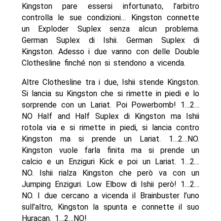
Kingston pare essersi infortunato, l’arbitro
controlla le sue condizioni… Kingston connette
un Exploder Suplex senza alcun problema.
German Suplex di Ishii. German Suplex di
Kingston. Adesso i due vanno con delle Double
Clothesline finché non si stendono a vicenda.
Altre Clothesline tra i due, Ishii stende Kingston.
Si lancia su Kingston che si rimette in piedi e lo
sorprende con un Lariat. Poi Powerbomb! 1…2…
NO Half and Half Suplex di Kingston ma Ishii
rotola via e si rimette in piedi, si lancia contro
Kingston ma si prende un Lariat. 1…2…NO.
Kingston vuole farla finita ma si prende un
calcio e un Enziguri Kick e poi un Lariat. 1…2…
NO. Ishii rialza Kingston che però va con un
Jumping Enziguri. Low Elbow di Ishii però! 1…2…
NO. I due cercano a vicenda il Brainbuster l’uno
sull’altro, Kingston la spunta e connette il suo
Huracan. 1…2…NO!