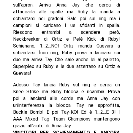
sull’apron. Arriva Anna Jay che cerca di
attaccarla alle spalle ma Ruby la manda a
schiantarsi nei gradoni. Sale poi sul ring ma i
campioni si caricano i ue sfidanti in spalla.
Riescono entrambi a scendere però,
Neckbreaker di Ortiz e Pelé Kick di Ruby!
Schienano, 1…2…NO! Ortiz manda Guevara a
schiantarsi fuori ring, Ruby prova a lanciarsi sui
due ma arriva Tay. Che sale anche lei al paletto,
Superplex su Ruby e le due atterrano su Ortiz e
Guevara!
Adesso Tay lancia Ruby sul ring e cerca un
Knee Strike ma Ruby blocca e ricambia. Prova
poi a lanciarsi alle corde ma Anna Jay con
un’interferenza la blocca. Tay ne approfitta,
Buckle Bomb! E poi Tay-KO! Ed è 1…2…E 3! I
AAA Mixed Tag Team Champions mantengono
grazie all’aiuto di Anna Jay.
VINCITORI PER SCHIENAMENTO E ANCORA