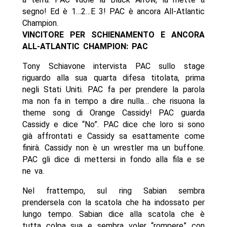
segno! Ed è 1…2…E 3! PAC è ancora All-Atlantic
Champion.
VINCITORE PER SCHIENAMENTO E ANCORA
ALL-ATLANTIC CHAMPION: PAC
Tony Schiavone intervista PAC sullo stage
riguardo alla sua quarta difesa titolata, prima
negli Stati Uniti. PAC fa per prendere la parola
ma non fa in tempo a dire nulla… che risuona la
theme song di Orange Cassidy! PAC guarda
Cassidy e dice “No”. PAC dice che loro si sono
già affrontati e Cassidy sa esattamente come
finirà. Cassidy non è un wrestler ma un buffone.
PAC gli dice di mettersi in fondo alla fila e se
ne va.
Nel frattempo, sul ring Sabian sembra
prendersela con la scatola che ha indossato per
lungo tempo. Sabian dice alla scatola che è
tutta colpa sua e sembra voler “rompere” con