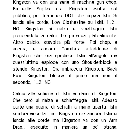
Kingston va con una serie di machine gun chop.
Butterfly Suplex ora. Kingston esulta col
pubblico, poi tremendo DDT che impala Ishii. Si
lancia alle corde, Low Clothesline su Ishii. 1…2…
NO. Kingston si rialza e sbeffeggia Ishii
prendendolo a calci. Lo provoca platealmente.
Altro calcio, stavolta più forte. Poi chop, e
ancora, e ancora. Gomitata all’addome di
Kingston che ora spedisce Ishii all’angolo ma
quest’ultimo esplode con uno Shoulderblock e
stende Kingston. Ora imbraccia Kingston, Back
Row. Kingston blocca il primo ma non il
secondo, 1…2…NO.
Calcio alla schiena di Ishii ai danni di Kingston.
Che però si rialza e schiaffeggia Ishii. Adesso
parte una guerra di schiaffi a mano aperta. Ishii
sembra vincerla… no, Kingston c’è ancora. Ishii si
lancia alle corde ma Kingston va con un Arm
Drag… eseguito in maniera un po’ strana.