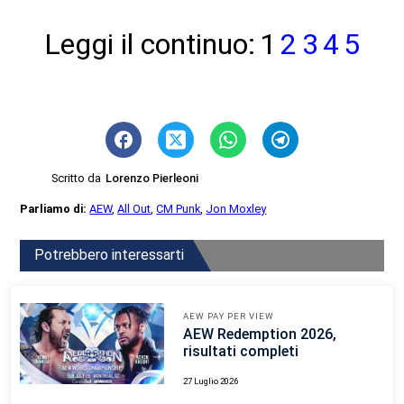
Leggi il continuo:
1
2
3
4
5
Scritto da
Lorenzo Pierleoni
Parliamo di:
AEW
,
All Out
,
CM Punk
,
Jon Moxley
Potrebbero interessarti
AEW PAY PER VIEW
AEW Redemption 2026,
risultati completi
27 Luglio 2026