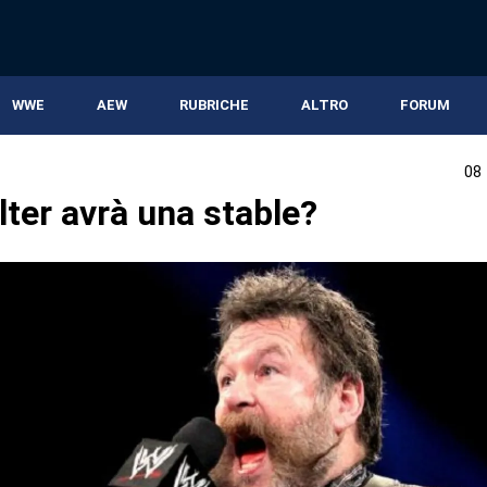
WWE
AEW
RUBRICHE
ALTRO
FORUM
08
lter avrà una stable?