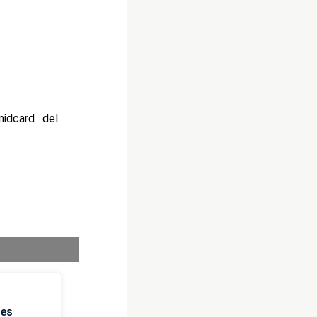
idcard del
ies