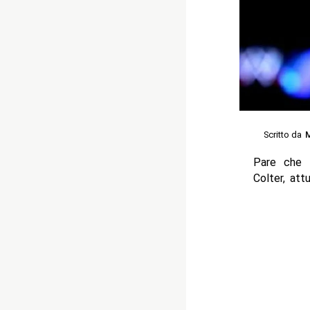
Scritto da
M
Pare che 
Colter, at