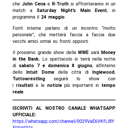
che
John Cena
e
R-Truth
si affronteranno in un
match a
Saturday Night’s Main Event
, in
programma il
24 maggio
.
Fonti interne parlano di un incontro “molto
personale”, che metterà faccia a faccia due
vecchi amici ormai su fronti opposti.
Il prossimo grande show della
WWE
sarà
Money
in the Bank.
Lo spettacolo si terrà nella notte
di
sabato 7 e domenica 8 giugno
, all’interno
dello
Intuit Dome
della città di
Inglewood
.
Tuttowrestling
seguirà lo show con
i
risultati
e le
notizie
più importanti in
tempo
reale
.
ISCRIVITI AL NOSTRO CANALE WHATSAPP
UFFICIALE:
https://whatsapp.com/channel/0029VaE6VKfLI8Y
fGSitF01t