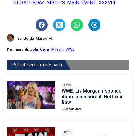
DI SATURDAY NIGHT’S MAIN EVENT XXXVIII.
Scritto da
Marco M.
Parliamo di:
John Cena
,
R-Truth
,
WWE
Potrebbero interessarti
NEWS
WWE: Liv Morgan risponde
dopo la censura di Netflix a
Raw
07 Agosto 2026
NEWS