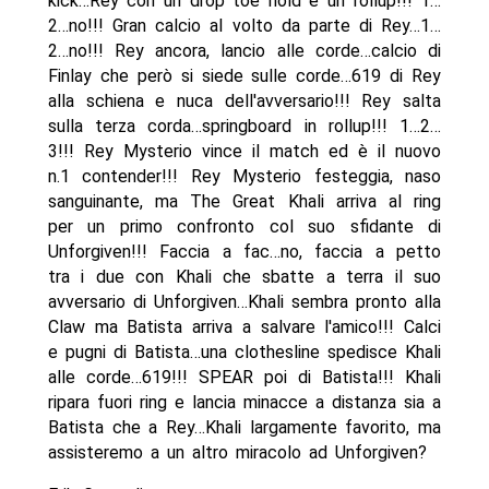
kick…Rey con un drop toe hold e un rollup!!! 1…
2…no!!! Gran calcio al volto da parte di Rey…1…
2…no!!! Rey ancora, lancio alle corde…calcio di
Finlay che però si siede sulle corde…619 di Rey
alla schiena e nuca dell'avversario!!! Rey salta
sulla terza corda…springboard in rollup!!! 1…2…
3!!! Rey Mysterio vince il match ed è il nuovo
n.1 contender!!! Rey Mysterio festeggia, naso
sanguinante, ma The Great Khali arriva al ring
per un primo confronto col suo sfidante di
Unforgiven!!! Faccia a fac…no, faccia a petto
tra i due con Khali che sbatte a terra il suo
avversario di Unforgiven…Khali sembra pronto alla
Claw ma Batista arriva a salvare l'amico!!! Calci
e pugni di Batista…una clothesline spedisce Khali
alle corde…619!!! SPEAR poi di Batista!!! Khali
ripara fuori ring e lancia minacce a distanza sia a
Batista che a Rey…Khali largamente favorito, ma
assisteremo a un altro miracolo ad Unforgiven?