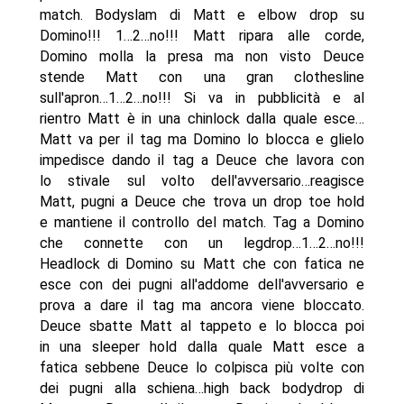
match. Bodyslam di Matt e elbow drop su
Domino!!! 1…2…no!!! Matt ripara alle corde,
Domino molla la presa ma non visto Deuce
stende Matt con una gran clothesline
sull'apron…1…2…no!!! Si va in pubblicità e al
rientro Matt è in una chinlock dalla quale esce…
Matt va per il tag ma Domino lo blocca e glielo
impedisce dando il tag a Deuce che lavora con
lo stivale sul volto dell'avversario…reagisce
Matt, pugni a Deuce che trova un drop toe hold
e mantiene il controllo del match. Tag a Domino
che connette con un legdrop…1…2…no!!!
Headlock di Domino su Matt che con fatica ne
esce con dei pugni all'addome dell'avversario e
prova a dare il tag ma ancora viene bloccato.
Deuce sbatte Matt al tappeto e lo blocca poi
in una sleeper hold dalla quale Matt esce a
fatica sebbene Deuce lo colpisca più volte con
dei pugni alla schiena…high back bodydrop di