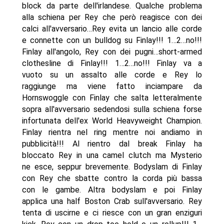
block da parte dell'irlandese. Qualche problema
alla schiena per Rey che però reagisce con dei
calci all'avversario…Rey evita un lancio alle corde
e connette con un bulldog su Finlay!!! 1…2…no!!!
Finlay all'angolo, Rey con dei pugni…short-armed
clothesline di Finlay!!! 1…2…no!!! Finlay va a
vuoto su un assalto alle corde e Rey lo
raggiunge ma viene fatto inciampare da
Hornswoggle con Finlay che salta letteralmente
sopra all'avversario sedendosi sulla schiena forse
infortunata dell'ex World Heavyweight Champion.
Finlay rientra nel ring mentre noi andiamo in
pubblicità!!! Al rientro dal break Finlay ha
bloccato Rey in una camel clutch ma Mysterio
ne esce, seppur brevemente. Bodyslam di Finlay
con Rey che sbatte contro la corda più bassa
con le gambe. Altra bodyslam e poi Finlay
applica una half Boston Crab sull'avversario. Rey
tenta di uscirne e ci riesce con un gran enziguri