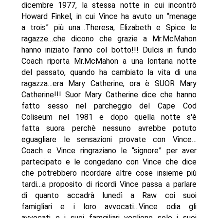
dicembre 1977, la stessa notte in cui incontrò
Howard Finkel, in cui Vince ha avuto un “menage
a trois” più una…Theresa, Elizabeth e Spice le
ragazze…che dicono che grazie a Mr.McMahon
hanno iniziato l'anno col botto!!! Dulcis in fundo
Coach riporta Mr.McMahon a una lontana notte
del passato, quando ha cambiato la vita di una
ragazza…era Mary Catherine, ora è SUOR Mary
Catherine!!! Suor Mary Catherine dice che hanno
fatto sesso nel parcheggio del Cape Cod
Coliseum nel 1981 e dopo quella notte s'è
fatta suora perchè nessuno avrebbe potuto
eguagliare le sensazioni provate con Vince…
Coach e Vince ringraziano le “signore” per aver
partecipato e le congedano con Vince che dice
che potrebbero ricordare altre cose insieme più
tardi…a proposito di ricordi Vince passa a parlare
di quanto accadrà lunedì a Raw coi suoi
famigliari e i loro avvocati…Vince odia gli
avvocati e i suoi famgiliari vogliono solo i suoi