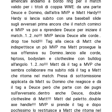
americani andiamo a bordo ring per il match
valido per i titoli di coppia WWE: da una parte
Deuce e Domino, dall'altra MVP e Matt Hardy!!!
Hardy si lancia subito con una baseball slide
sugli avversari prima ancora che il match cominci
e MVP va poi a riprendere Deuce per iniziare il
match…1…2…no!!! MVP lancia Deuce alle corde…
drop toe hold!!! Tag alla cieca di Matt che
indispettisce un pò MVP ma Matt prosegue la
sua offensiva su Domino…lancio alle corde,
hiptoss, bodyslam e clothesline con bulldog
all'angolo. 1…2…no!!! Matt dà il tag a MVP che
sembra collaborare ma subito ridà il tag a Matt
che ritorna nel match. Presa di sottomissione
applicata da Matt su Domino che reagisce e dà
il tag a Deuce però che parte con dei pugni
sull'avversario…dentro anche Deuce, double
clothesline di Matt!!! Matt dal paletto…double
axe handle!!! MVP si prende il tag e dopo
pochissimo lo restituisce a Matt che ritorna nel