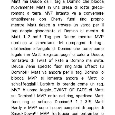
Matt ma Deuce dà il tag a Domino che blocca
nuovamente Matt in una presa di lotta greco-
romana a terra. MVP intanto va a conversare
amabilmente con Cherry fuori ring proprio
mentre Matt riesce a trovare un varco per il
tag…doppia ginocchiata di Domino al mento di
Matt…1…2…no!!! Tag per Deuce mentre MVP
continua a lamentarsi del compagno di tag…
clothesline all'angolo di Domino che torna uomo
legale ma Matt reagisce…pugni e calci a Deuce,
tentativo di Twist of Fate a Domino ma evita,
Deuce viene spedito fuori ring…Side Effect su
Domino!!! Matt va ancora per il tag, Domino lo
blocca, MVP si lamenta ancora e Matt lo
schiaffeggia!!! L'arbitro lo prende come un tag,
MVP è uomo legale…TWIST OF FATE di Matt
su Domino!!! MVP entra nel ring, spedisce Matt
fuori ring e schiena Domino!!! 1…2…3!!! Matt
Hardy e MVP sono i nuovi campioni di coppia di
SmackDown!!! MVP festeggia con entrambe le