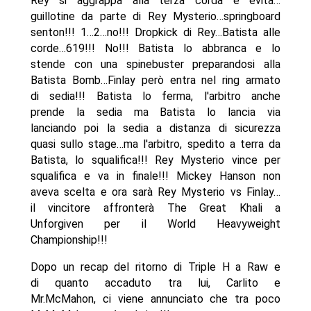
Rey si aggrappa alla terza corda e evita…
guillotine da parte di Rey Mysterio…springboard
senton!!! 1…2…no!!! Dropkick di Rey…Batista alle
corde…619!!! No!!! Batista lo abbranca e lo
stende con una spinebuster preparandosi alla
Batista Bomb…Finlay però entra nel ring armato
di sedia!!! Batista lo ferma, l'arbitro anche
prende la sedia ma Batista lo lancia via
lanciando poi la sedia a distanza di sicurezza
quasi sullo stage…ma l'arbitro, spedito a terra da
Batista, lo squalifica!!! Rey Mysterio vince per
squalifica e va in finale!!! Mickey Hanson non
aveva scelta e ora sarà Rey Mysterio vs Finlay…
il vincitore affronterà The Great Khali a
Unforgiven per il World Heavyweight
Championship!!!
Dopo un recap del ritorno di Triple H a Raw e
di quanto accaduto tra lui, Carlito e
Mr.McMahon, ci viene annunciato che tra poco