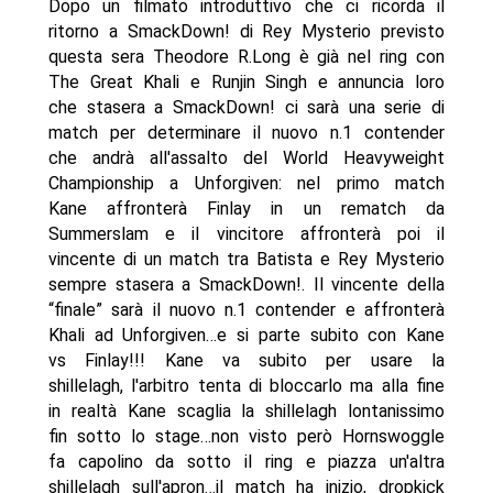
Dopo un filmato introduttivo che ci ricorda il
ritorno a SmackDown! di Rey Mysterio previsto
questa sera Theodore R.Long è già nel ring con
The Great Khali e Runjin Singh e annuncia loro
che stasera a SmackDown! ci sarà una serie di
match per determinare il nuovo n.1 contender
che andrà all'assalto del World Heavyweight
Championship a Unforgiven: nel primo match
Kane affronterà Finlay in un rematch da
Summerslam e il vincitore affronterà poi il
vincente di un match tra Batista e Rey Mysterio
sempre stasera a SmackDown!. Il vincente della
“finale” sarà il nuovo n.1 contender e affronterà
Khali ad Unforgiven…e si parte subito con Kane
vs Finlay!!! Kane va subito per usare la
shillelagh, l'arbitro tenta di bloccarlo ma alla fine
in realtà Kane scaglia la shillelagh lontanissimo
fin sotto lo stage…non visto però Hornswoggle
fa capolino da sotto il ring e piazza un'altra
shillelagh sull'apron…il match ha inizio, dropkick