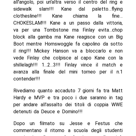
all'angolo, poi un'altra verso il centro del ring e
sidewalk slam!!! Kane dal paletto…flying
clothesline!!! Kane chiama la fine…
CHOKESLAM!!! Kane a un passo dalla vittoria,
va per una Tombstone ma Finlay evita…chop
block alla gamba ma Kane reagisce con un Big
Boot mentre Hornswoggle fa capolino da sotto
il ring!!! Mickey Hanson va a bloccarlo e non
vede Finlay che colpisce al capo Kane con la
shillelagh!!! 1…2…3!!! Finlay vince il match e
avanza alla finale del mini torneo per il n.1
contender!!!
Rivediamo quanto accaduto 7 giorni fa tra Matt
Hardy e MVP e tra poco i due saranno in tag
per andare all'assalto dei titoli di coppia WWE
detenuti da Deuce e Domino!!!
Dopo un filmato su Jesse e Festus che
commentano il ritorno a scuola degli studenti