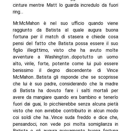
cinture mentre Matt lo guarda incredulo da fuori
ring…
Mr.McMahon è nel suo ufficio quando viene
raggiunto da Batista al quale augura buona
fortuna per il match di stasera e chiede cosa
pensi del fatto che Batista possa essere il suo
figlio illegittimo, visto che ha avuto molte
avventure a Washington…dopotutto un uomo
alto, virile, forte, potente come lui può essere
benissimo il degno discendente di Vince
McMahon…Batista gli risponde che se scoprisse
che lui è suo padre, considerando che la madre
di Batista ha dovuto fare i salti mortali per
avere da mangiare quando era bambino e tenerlo
fuori dai guai, lo picchierebbe senza alcuna pietà
visto che non avrebbe contribuito in alcun modo
coi soldi che ha…Vince suda freddo e dice che,
pensandoci, non vede poi molta somiglianza in
Batista e gli augura nuovamente buona fortuna