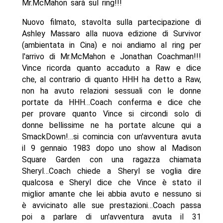
Mr.McMahon sarà sul ring!!!
Nuovo filmato, stavolta sulla partecipazione di
Ashley Massaro alla nuova edizione di Survivor
(ambientata in Cina) e noi andiamo al ring per
l'arrivo di Mr.McMahon e Jonathan Coachman!!!
Vince ricorda quanto accaduto a Raw e dice
che, al contrario di quanto HHH ha detto a Raw,
non ha avuto relazioni sessuali con le donne
portate da HHH…Coach conferma e dice che
per provare quanto Vince si circondi solo di
donne bellissime ne ha portate alcune qui a
SmackDown!…si comincia con un'avventura avuta
il 9 gennaio 1983 dopo uno show al Madison
Square Garden con una ragazza chiamata
Sheryl…Coach chiede a Sheryl se voglia dire
qualcosa e Sheryl dice che Vince è stato il
miglior amante che lei abbia avuto e nessuno si
è avvicinato alle sue prestazioni…Coach passa
poi a parlare di un'avventura avuta il 31