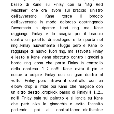
basso di Kane su Finlay con la “Big Red
Machine” che ora lavora sul braccio sinistro
dell'avversario. Kane torce il braccio
dell'avversario in modo doloroso costringendo
l'avversario a riparare fuori ring, ma Kane
raggiunge Finlay e lo scaglia per il braccio
contro un paletto di sostegno e lo riporta nel
ring…Finlay nuovamente sfugge però e Kane lo
raggiunge di nuovo fuori ring, ma stavolta Finlay
è lesto e Kane viene sbattuto contro i gradini a
bordo ring, cosa che porta Finlay in controllo
della contesa. 1…2…no!!! Kane evita il pin e
riesce a colpire Finlay con un gran destro al
volto. Finlay però ritrova il controllo con un
elbow drop e irride poi Kane che reagisce con
un altro destro…dropkick basso di Finlay!!! 1…2…
no!!! Finlay sale sul paletto e si lancia su Kane
che però alza le ginocchia e evita l'assalto
partendo poi al contrattacco…clothesline