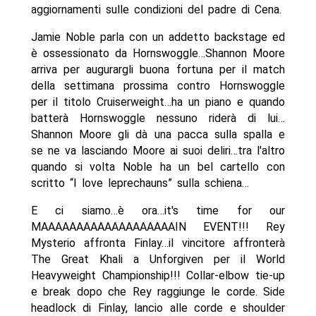
aggiornamenti sulle condizioni del padre di Cena.
Jamie Noble parla con un addetto backstage ed
è ossessionato da Hornswoggle…Shannon Moore
arriva per augurargli buona fortuna per il match
della settimana prossima contro Hornswoggle
per il titolo Cruiserweight…ha un piano e quando
batterà Hornswoggle nessuno riderà di lui…
Shannon Moore gli dà una pacca sulla spalla e
se ne va lasciando Moore ai suoi deliri…tra l'altro
quando si volta Noble ha un bel cartello con
scritto “I love leprechauns” sulla schiena…
E ci siamo…è ora…it's time for our
MAAAAAAAAAAAAAAAAAAAIN EVENT!!! Rey
Mysterio affronta Finlay…il vincitore affronterà
The Great Khali a Unforgiven per il World
Heavyweight Championship!!! Collar-elbow tie-up
e break dopo che Rey raggiunge le corde. Side
headlock di Finlay, lancio alle corde e shoulder