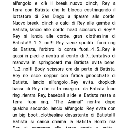
all'angolo e c'è il break…nuovo clinch, Rey a
terra con Batista che lo blocca costringendo il
lottatore di San Diego a riparare alle corde.
Nuovo break, clinch e calci di Rey alle gambe di
Batista, lancio alle corde…head scissors di Rey!!!
Rey si lancia alle corde, gran clothesline di
Batista!!! 1…2…no!!! Rey viene spedito fuori ring
da Batista, l'arbitro lo conta fuori…4…5…Rey è
quasi in piedi e rientra al conto di 7…tentativo di
manovra in springboard ma Batista evita bene.
1…2…no!!! Body scissors ora da parte di Batista,
Rey ne esce seppur con fatica…ginocchiate di
Batista, lancio all'angolo…Rey evita, dropkick
basso di Rey che si fa inseguire da Batista fuori
ring…rientra Rey, baseball slide e Batista resta a
terra fuori ring. “The Animal” rientra dopo
qualche secondo, lancio all'angolo…Rey evita con
un big boot…clothesline devastante di Batista!!!
Batista si carica…chiama la Batista Bomb ma