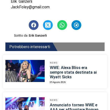
Erik Ganzerli
JackFoley@gmail.com
Scritto da
Erik Ganzerli
Potrebbero interessarti
NEWS
WWE: Alexa Bliss era
sempre stata destinata ai
Wyatt Sicks
05 Agosto 2026
NEWS
Annunciato torneo WWE e
AAA per affrontare Roman