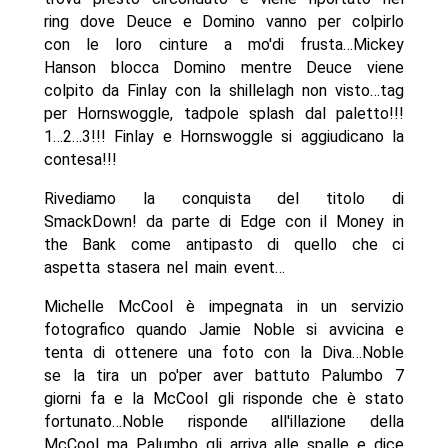
ring dove Deuce e Domino vanno per colpirlo
con le loro cinture a mo'di frusta…Mickey
Hanson blocca Domino mentre Deuce viene
colpito da Finlay con la shillelagh non visto…tag
per Hornswoggle, tadpole splash dal paletto!!!
1…2…3!!! Finlay e Hornswoggle si aggiudicano la
contesa!!!
Rivediamo la conquista del titolo di
SmackDown! da parte di Edge con il Money in
the Bank come antipasto di quello che ci
aspetta stasera nel main event…
Michelle McCool è impegnata in un servizio
fotografico quando Jamie Noble si avvicina e
tenta di ottenere una foto con la Diva…Noble
se la tira un po'per aver battuto Palumbo 7
giorni fa e la McCool gli risponde che è stato
fortunato…Noble risponde all'illazione della
McCool ma Palumbo gli arriva alle spalle e dice