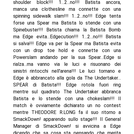
shoulder block!!! 1…2…no!!! Batista ancora,
manca una clothesline ma connette con una
spinning sidewalk slam!!! 1…2…no!!! Edge tenta
forse una Spear ma Batista lo stende con una
Spinebuster!!! Batista chiama la Batista Bomb
ma Edge evita…Edgecution!!! 1…2…no!!! Batista
si salva!!! Edge va per la Spear ma Batista evita
con un drop toe hold e connette con una
Powerslam andando per la sua Spear…Edge si
rialza…ma vanno via le luci e risuonano dei
sinistri rintocchi nell'arena!!! Le luci tornano e
Edge è abbrancato alla gola da The Undertaker…
SPEAR di Batista!!! Edge rotola fuori ring
mentre sul quadrato The Undertaker abbranca
Batista e lo stende con una chokeslam!!! Il
match è ovviamente dichiarato un no contest
mentre THEODORE R.LONG fa il suo ritorno a
SmackDown! apparendo sullo stage!!! Il General
Manager di SmackDown! si avvicina a Edge
dicendo che sa cosa sta pensando…che merita