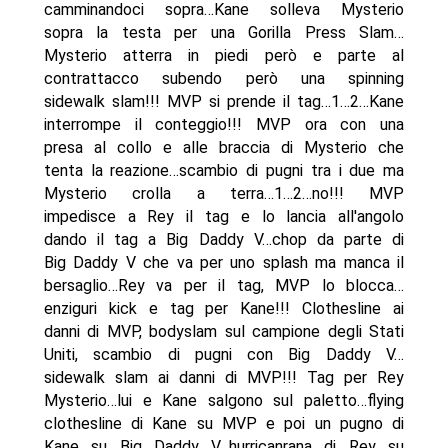
camminandoci sopra…Kane solleva Mysterio
sopra la testa per una Gorilla Press Slam…
Mysterio atterra in piedi però e parte al
contrattacco subendo però una spinning
sidewalk slam!!! MVP si prende il tag…1…2…Kane
interrompe il conteggio!!! MVP ora con una
presa al collo e alle braccia di Mysterio che
tenta la reazione…scambio di pugni tra i due ma
Mysterio crolla a terra…1…2…no!!! MVP
impedisce a Rey il tag e lo lancia all'angolo
dando il tag a Big Daddy V…chop da parte di
Big Daddy V che va per uno splash ma manca il
bersaglio…Rey va per il tag, MVP lo blocca…
enziguri kick e tag per Kane!!! Clothesline ai
danni di MVP, bodyslam sul campione degli Stati
Uniti, scambio di pugni con Big Daddy V…
sidewalk slam ai danni di MVP!!! Tag per Rey
Mysterio…lui e Kane salgono sul paletto…flying
clothesline di Kane su MVP e poi un pugno di
Kane su Big Daddy V…hurricanrana di Rey su