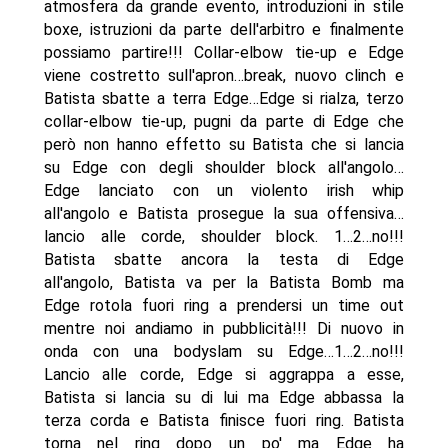
atmosfera da grande evento, introduzioni in stile
boxe, istruzioni da parte dell'arbitro e finalmente
possiamo partire!!! Collar-elbow tie-up e Edge
viene costretto sull'apron…break, nuovo clinch e
Batista sbatte a terra Edge…Edge si rialza, terzo
collar-elbow tie-up, pugni da parte di Edge che
però non hanno effetto su Batista che si lancia
su Edge con degli shoulder block all'angolo…
Edge lanciato con un violento irish whip
all'angolo e Batista prosegue la sua offensiva…
lancio alle corde, shoulder block. 1…2…no!!!
Batista sbatte ancora la testa di Edge
all'angolo, Batista va per la Batista Bomb ma
Edge rotola fuori ring a prendersi un time out
mentre noi andiamo in pubblicità!!! Di nuovo in
onda con una bodyslam su Edge…1…2…no!!!
Lancio alle corde, Edge si aggrappa a esse,
Batista si lancia su di lui ma Edge abbassa la
terza corda e Batista finisce fuori ring. Batista
torna nel ring dopo un po' ma Edge ha