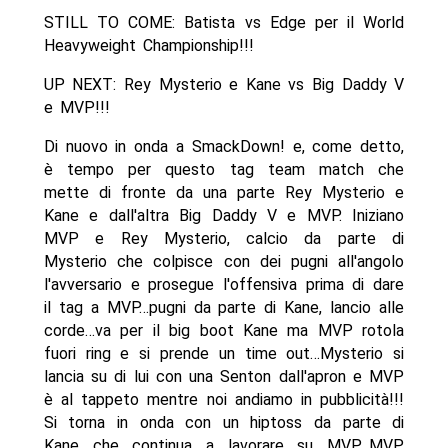
STILL TO COME: Batista vs Edge per il World
Heavyweight Championship!!!
UP NEXT: Rey Mysterio e Kane vs Big Daddy V
e MVP!!!
Di nuovo in onda a SmackDown! e, come detto,
è tempo per questo tag team match che
mette di fronte da una parte Rey Mysterio e
Kane e dall'altra Big Daddy V e MVP. Iniziano
MVP e Rey Mysterio, calcio da parte di
Mysterio che colpisce con dei pugni all'angolo
l'avversario e prosegue l'offensiva prima di dare
il tag a MVP…pugni da parte di Kane, lancio alle
corde…va per il big boot Kane ma MVP rotola
fuori ring e si prende un time out…Mysterio si
lancia su di lui con una Senton dall'apron e MVP
è al tappeto mentre noi andiamo in pubblicità!!!
Si torna in onda con un hiptoss da parte di
Kane che continua a lavorare su MVP…MVP