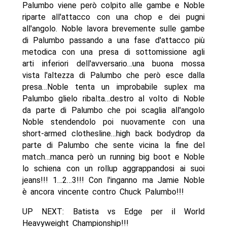
Palumbo viene però colpito alle gambe e Noble
riparte all'attacco con una chop e dei pugni
all'angolo. Noble lavora brevemente sulle gambe
di Palumbo passando a una fase d'attacco più
metodica con una presa di sottomissione agli
arti inferiori dell'avversario…una buona mossa
vista l'altezza di Palumbo che però esce dalla
presa…Noble tenta un improbabile suplex ma
Palumbo glielo ribalta…destro al volto di Noble
da parte di Palumbo che poi scaglia all'angolo
Noble stendendolo poi nuovamente con una
short-armed clothesline…high back bodydrop da
parte di Palumbo che sente vicina la fine del
match…manca però un running big boot e Noble
lo schiena con un rollup aggrappandosi ai suoi
jeans!!! 1…2…3!!! Con l'inganno ma Jamie Noble
è ancora vincente contro Chuck Palumbo!!!
UP NEXT: Batista vs Edge per il World
Heavyweight Championship!!!