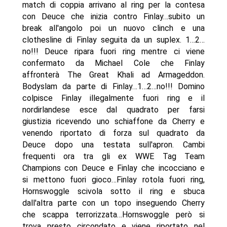
match di coppia arrivano al ring per la contesa
con Deuce che inizia contro Finlay…subito un
break all'angolo poi un nuovo clinch e una
clothesline di Finlay seguita da un suplex. 1…2…
no!!! Deuce ripara fuori ring mentre ci viene
confermato da Michael Cole che Finlay
affronterà The Great Khali ad Armageddon.
Bodyslam da parte di Finlay…1…2…no!!! Domino
colpisce Finlay illegalmente fuori ring e il
nordirlandese esce dal quadrato per farsi
giustizia ricevendo uno schiaffone da Cherry e
venendo riportato di forza sul quadrato da
Deuce dopo una testata sull'apron. Cambi
frequenti ora tra gli ex WWE Tag Team
Champions con Deuce e Finlay che incocciano e
si mettono fuori gioco…Finlay rotola fuori ring,
Hornswoggle scivola sotto il ring e sbuca
dall'altra parte con un topo inseguendo Cherry
che scappa terrorizzata…Hornswoggle però si
trova presto circondato e viene riportato nel