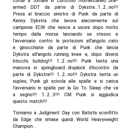
corde a tornare in controllo momentaneo…one-
armed DDT da parte di Dykstra…1…2…no!!!
Presa al braccio sinistro di Punk da parte di
Kenny Dykstra che lavora alacremente sul
campione ECW che riesce a uscire dopo molto
tempo dalla morsa lanciando se stesso e
l'avversario contro le protezioni all'angolo…calci
e ginocchiate da parte di Punk che lancia
Dykstra all'angolo…running knee e, dopo diversi
blocchi, bulldog!!! 1…2…no!!! Punk tenta una
manovra in springboard…dropkick d'incontro da
parte di Dykstra!!! 1…2…no!!! Dykstra tenta un
suplex, Punk gli scivola alle spalle e si carica
l'avversario in spalla per la Go To Sleep che va
a segno!!! 1…2…3!!! CM Punk si aggiudica
questo match!!!
Torniamo a Judgment Day con Batista sconfitto
da Edge che rimase quindi World Heavyweight
Champion…