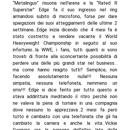
“Metalingus” risuona nell'arena e la “Rated R
Superstar” Edge fa il suo ingresso nel ring
armandosi subito di microfono, forse per dare
spiegazioni dei suoi atteggiamenti delle ultime 2
settimane…Edge inizia dicendo che 4 mesi fa è
stato costretto a rendere vacante il World
Heavyweight Championship in seguito al suo
infortunio…la WWE, i fans, tutti quanti si sono
trovati di fronte alla sconcertante possibilità di
perdere una delle più grandi star nel business…
ma come hanno reagito tutti? Semplice, non
facendo assolutamente nulla!!! Nessuna
simpatia, nessuna telefonata, nemmeno un
sms!!! Edge si dice ferito per tutto questo e
stava addirittura meditando il ritiro perchè non
ne valeva la pena di tornare in una compagnia
dove nessuno lo apprezzava…2 mesi fa però
tutto è cambiato con una telefonata che gli ha
cambiato la carriera e anche la vita…Vickie
Guerrero era la persona dall'altro lato della