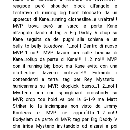
reagisce però, shoulder block all'angolo e
tentativo di running big boot bloccato da un
uppercut di Kane…running clothesline…e un'altra!!!
MVP trova però un varco e porta Kane
all'angolo dando il tag a Big Daddy V…chop su
Kane seguita da dei pugni alla schiena e un
belly to belly takedown…1…no!!! Dentro di nuovo
MVP…1…no!!! MVP lavora ora sulle braccia di
Kane…rollup da parte di Kane!!! 1…2…no!!! MVP
con il running big boot ma Kane evita con una
clothesline davvero notevole!!! Entrambi i
contendenti a terra, tag per Rey Mysterio…
hurricanrana su MVP, dropkick basso…1…2…no!!!
Mysterio con uno springboard crossbody su
MVP, drop toe hold…va per la 6-1-9 ma Matt
Striker lo fa inciampare non visto da Jimmy
Korderas e MVP ne approfitta…1…2…no!!!
Bodyslam da parte di MVP, tag per Big Daddy V
che irride Mysterio invitandolo ad alzarsi e poi