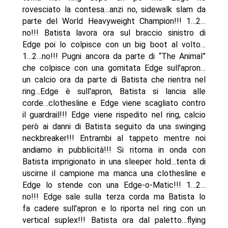
rovesciato la contesa…anzi no, sidewalk slam da
parte del World Heavyweight Champion!!! 1…2…
no!!! Batista lavora ora sul braccio sinistro di
Edge poi lo colpisce con un big boot al volto…
1…2…no!!! Pugni ancora da parte di “The Animal”
che colpisce con una gomitata Edge sull'apron…
un calcio ora da parte di Batista che rientra nel
ring…Edge è sull'apron, Batista si lancia alle
corde…clothesline e Edge viene scagliato contro
il guardrail!!! Edge viene rispedito nel ring, calcio
però ai danni di Batista seguito da una swinging
neckbreaker!!! Entrambi al tappeto mentre noi
andiamo in pubblicità!!! Si ritorna in onda con
Batista imprigionato in una sleeper hold…tenta di
uscirne il campione ma manca una clothesline e
Edge lo stende con una Edge-o-Matic!!! 1…2…
no!!! Edge sale sulla terza corda ma Batista lo
fa cadere sull'apron e lo riporta nel ring con un
vertical suplex!!! Batista ora dal paletto…flying