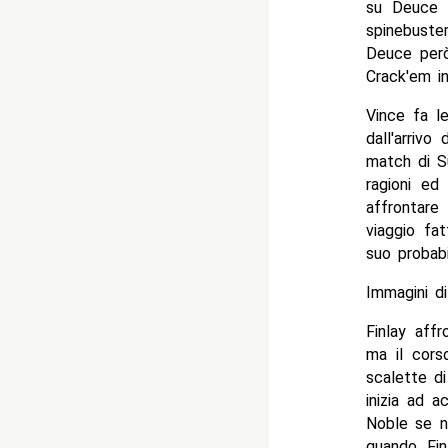
su Deuce e
spinebuste
Deuce però
Crack'em in
Vince fa l
dall'arrivo
match di S
ragioni ed
affrontare
viaggio fa
suo probabil
Immagini d
Finlay aff
ma il cors
scalette di
inizia ad a
Noble se n
quando Fin