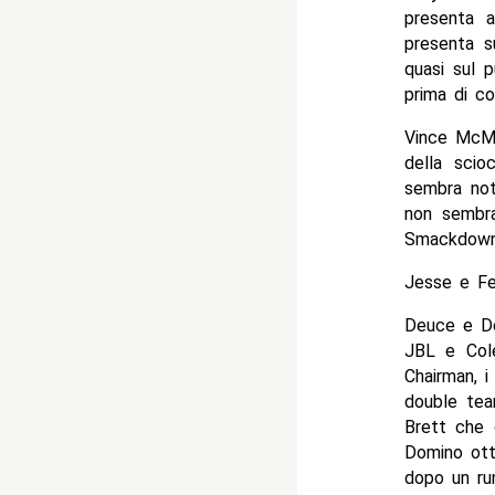
presenta a
presenta s
quasi sul 
prima di co
Vince McMa
della scio
sembra not
non sembra
Smackdow
Jesse e Fes
Deuce e Do
JBL e Cole
Chairman, i
double tea
Brett che 
Domino ott
dopo un ru