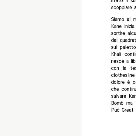
stato il s
scoppiare a
Siamo al m
Kane inizi
sortire al
dal quadra
sul palett
Khali cont
riesce a li
con la te
clotheslin
dolore è c
che contin
salvare Ka
Bomb ma Kh
Può Great K