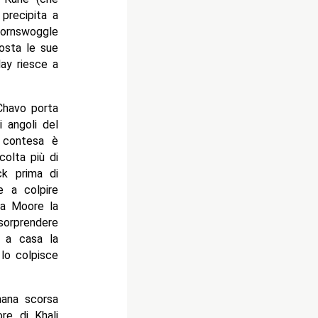
 precipita a
Hornswoggle
osta le sue
ay riesce a
Chavo porta
 angoli del
a contesa è
olta più di
ck prima di
e a colpire
ma Moore la
 sorprendere
ì a casa la
lo colpisce
mana scorsa
ore di Khali