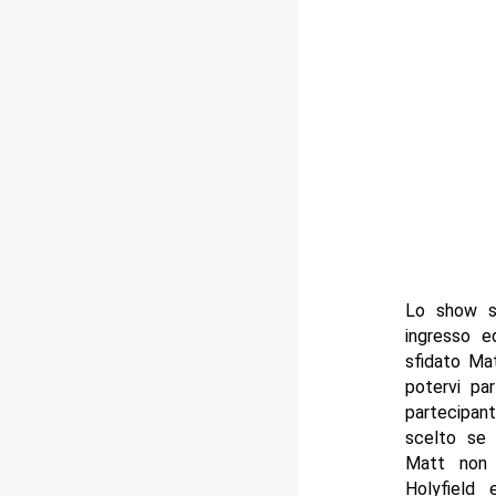
Lo show si
ingresso e
sfidato Ma
potervi par
partecipan
scelto se 
Matt non 
Holyfield