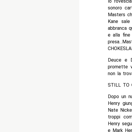
lo rovesci
sonoro cart
Masters ch
Kane sale
abbranca q
e alla fine
presa…Maste
CHOKESLAM!
Deuce e D
promette v
non la tro
STILL TO C
Dopo un nu
Henry giun
Nate Nicke
troppi co
Henry segu
e Mark Hen