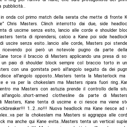
la pubblicità…
 in onda col primo match della serata che mette di fronte 
e” Chris Masters. Clinch interrotto dai due, side headlo
nta di uscirne senza esito, lancio alle corde e shoulder blo
asters tenta di riprendersi, calcio a Kane poi side headlo
di uscire senza esito…lancio alle corde, Masters poi stend
rio ricevendo poi però un notevole pugno da parte dell
Kane torce il braccio di Masters applicando una presa di so
 un paio di shoulder block sempre col braccio torto in u
ters con una gomitata però all'angolo seguito da dei pug
disce all'angolo opposto…Masters tenta la Masterlock ma
e e va per la chokeslam ma Masters ripara fuori ring…Ka
 dentro ma Masters con astuzia prende il controllo della sit
 all'angolo…short-armed clothesline da parte di Masters
i Masters, Kane tenta di uscirne e ci riesce ma viene s
eckbreaker!!! 1…2…no!!! Nuova headlock ma Kane riesce ad 
plex…va per la chokeslam ma Masters si aggrappa alle cor
ock ma anche qui Kane evita…Masters tenta un vertical supl