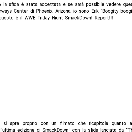
 la sfida è stata accettata e se sarà possibile vedere qu
rways Center di Phoenix, Arizona, io sono Erik “Boogity boog
 questo è il WWE Friday Night SmackDown! Report!!!
 si apre proprio con un filmato che ricapitola quanto a
ll'ultima edizione di SmackDown! con la sfida lanciata da “T