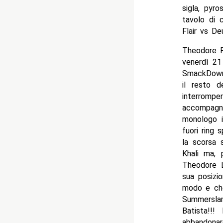
sigla, pyr
tavolo di 
Flair vs De
Theodore R
venerdì 21
SmackDown!
il resto d
interrompe
accompagna
monologo i
fuori ring 
la scorsa 
Khali ma, 
Theodore L
sua posizi
modo e che
Summerslam
Batista!!
abbandonare