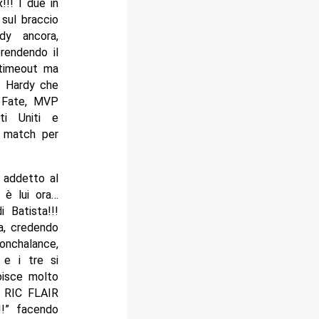
!!! I due in
 sul braccio
dy ancora,
prendendo il
 timeout ma
t Hardy che
f Fate, MVP
ti Uniti e
l match per
n addetto al
 è lui ora…
 Batista!!!
ta, credendo
onchalance,
 e i tre si
pisce molto
e RIC FLAIR
!!” facendo