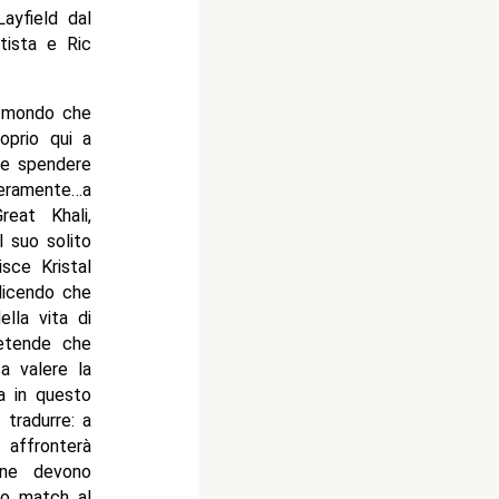
ayfield dal
tista e Ric
l mondo che
oprio qui a
be spendere
neramente…a
reat Khali,
 suo solito
sce Kristal
 dicendo che
lla vita di
retende che
a valere la
a in questo
tradurre: a
 affronterà
ine devono
imo match al