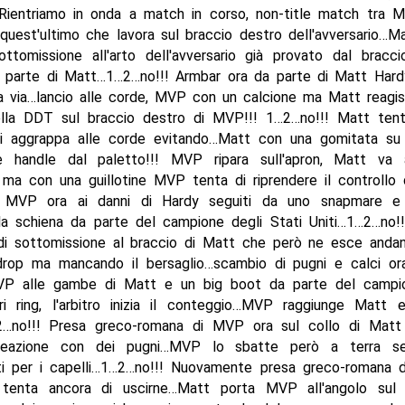
 Rientriamo in onda a match in corso, non-title match tra
quest'ultimo che lavora sul braccio destro dell'avversario…M
ottomissione all'arto dell'avversario già provato dal bracci
 parte di Matt…1…2…no!!! Armbar ora da parte di Matt Ha
a via…lancio alle corde, MVP con un calcione ma Matt reagi
ella DDT sul braccio destro di MVP!!! 1…2…no!!! Matt tent
 aggrappa alle corde evitando…Matt con una gomitata s
e handle dal paletto!!! MVP ripara sull'apron, Matt va 
o ma con una guillotine MVP tenta di riprendere il controll
i MVP ora ai danni di Hardy seguiti da uno snapmare e
lla schiena da parte del campione degli Stati Uniti…1…2…no
di sottomissione al braccio di Matt che però ne esce anda
rop ma mancando il bersaglio…scambio di pugni e calci ora
VP alle gambe di Matt e un big boot da parte del campi
ori ring, l'arbitro inizia il conteggio…MVP raggiunge Matt e
2…no!!! Presa greco-romana di MVP ora sul collo di Matt
reazione con dei pugni…MVP lo sbatte però a terra se
i per i capelli…1…2…no!!! Nuovamente presa greco-romana
tenta ancora di uscirne…Matt porta MVP all'angolo sul p