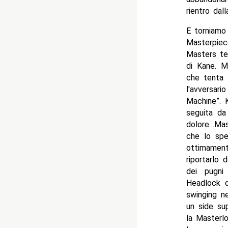
rientro dal
E torniamo
Masterpiec
Masters te
di Kane. M
che tenta 
l'avversa
Machine”. 
seguita da
dolore…Mas
che lo spe
ottimament
riportarlo
dei pugni
Headlock d
swinging n
un side su
la Masterl