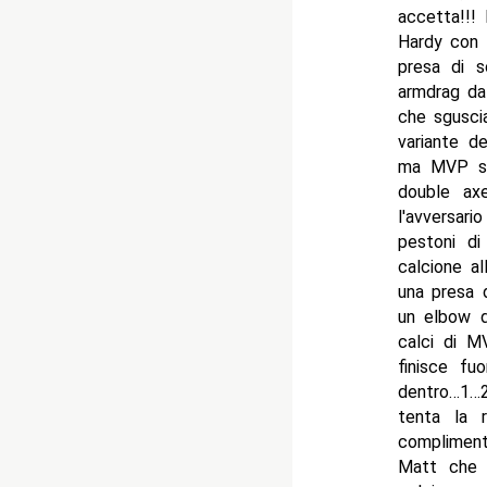
accetta!!!
Hardy con 
presa di s
armdrag da
che sgusci
variante d
ma MVP si
double ax
l'avversari
pestoni d
calcione a
una presa 
un elbow d
calci di M
finisce fu
dentro…1…
tenta la 
compliment
Matt che 