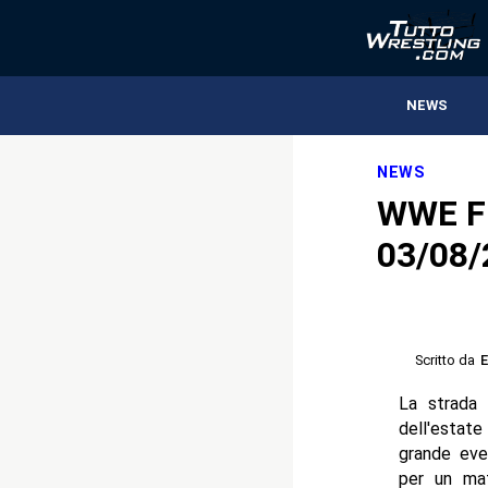
NEWS
NEWS
WWE Fr
03/08/
Scritto da
E
La strada
dell'estat
grande eve
per un mat