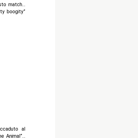
esto match…
ity boogity”
ccaduto al
he Animal”…