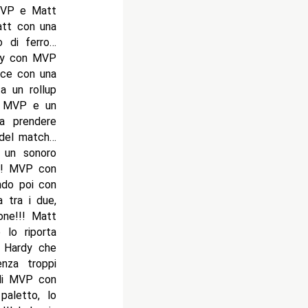
 MVP e Matt
att con una
o di ferro…
rdy con MVP
sce con una
a un rollup
u MVP e un
a prendere
o del match…
 un sonoro
!!! MVP con
ndo poi con
 tra i due,
one!!! Matt
 lo riporta
 Hardy che
nza troppi
 di MVP con
aletto, lo