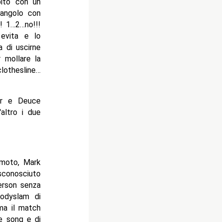
pito con un
l'angolo con
! 1…2…no!!!
evita e lo
 di uscirne
r mollare la
clothesline…
ir e Deuce
altro i due
 moto, Mark
sconosciuto
erson senza
odyslam di
ma il match
e song e di