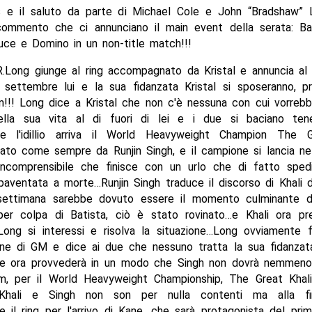
os e il saluto da parte di Michael Cole e John “Bradshaw” L
commento che ci annunciano il main event della serata: Ba
uce e Domino in un non-title match!!!
.Long giunge al ring accompagnato da Kristal e annuncia a
 settembre lui e la sua fidanzata Kristal si sposeranno, pr
!! Long dice a Kristal che non c'è nessuna con cui vorreb
ella sua vita al di fuori di lei e i due si baciano te
re l'idillio arriva il World Heavyweight Champion The G
to come sempre da Runjin Singh, e il campione si lancia nel
ncomprensibile che finisce con un urlo che di fatto spedi
spaventata a morte…Runjin Singh traduce il discorso di Khali
settimana sarebbe dovuto essere il momento culminante de
per colpa di Batista, ciò è stato rovinato…e Khali ora p
ong si interessi e risolva la situazione…Long ovviamente f
one di GM e dice ai due che nessuno tratta la sua fidanzat
 ora provvederà in un modo che Singh non dovrà nemmeno 
, per il World Heavyweight Championship, The Great Khali
! Khali e Singh non son per nulla contenti ma alla f
 il ring per l'arrivo di Kane, che sarà protagonista del pr