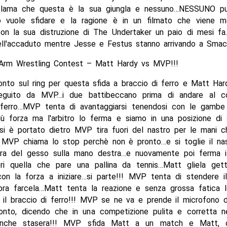
clama che questa è la sua giungla e nessuno…NESSUNO può
 vuole sfidare e la ragione è in un filmato che viene m
con la sua distruzione di The Undertaker un paio di mesi fa
ell'accaduto mentre Jesse e Festus stanno arrivando a Sma
rm Wrestling Contest – Matt Hardy vs MVP!!!
nto sul ring per questa sfida a braccio di ferro e Matt Har
seguito da MVP…i due battibeccano prima di andare al co
 ferro…MVP tenta di avantaggiarsi tenendosi con le gambe 
iù forza ma l'arbitro lo ferma e siamo in una posizione di s
si è portato dietro MVP tira fuori del nastro per le mani 
 MVP chiama lo stop perchè non è pronto…e si toglie il na
ra del gesso sulla mano destra…e nuovamente poi ferma i
ori quella che pare una pallina da tennis…Matt gliela get
con la forza a iniziare…si parte!!! MVP tenta di stendere il
ra farcela…Matt tenta la reazione e senza grossa fatica l
 il braccio di ferro!!! MVP se ne va e prende il microfono 
onto, dicendo che in una competizione pulita e corretta 
 anche stasera!!! MVP sfida Matt a un match e Matt, o