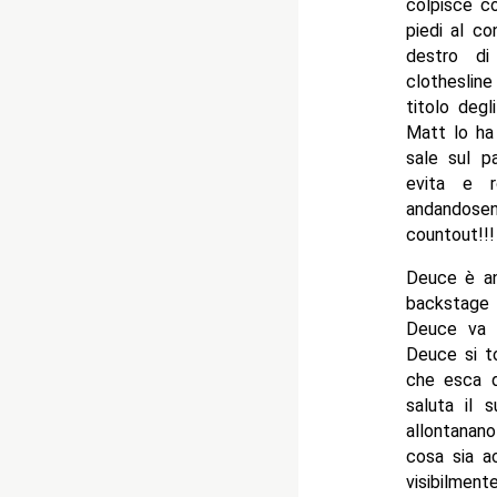
colpisce co
piedi al co
destro di
clothesline
titolo deg
Matt lo ha
sale sul p
evita e r
andandosen
countout!!!
Deuce è anc
backstage 
Deuce va v
Deuce si to
che esca d
saluta il 
allontanan
cosa sia a
visibilmen