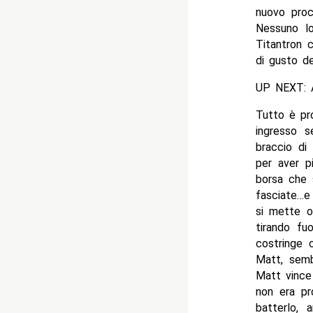
nuovo pro
Nessuno lo
Titantron 
di gusto d
UP NEXT: A
Tutto è pro
ingresso 
braccio di
per aver p
borsa che 
fasciate…e
si mette o
tirando fu
costringe 
Matt, semb
Matt vince
non era pr
batterlo,