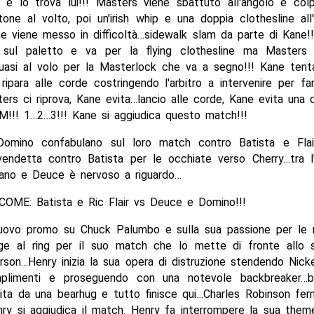
a e lo trova lui!!! Masters viene sbattuto all'angolo e col
one al volto, poi un'irish whip e una doppia clothesline al
e viene messo in difficoltà…sidewalk slam da parte di Kane!!
 sul paletto e va per la flying clothesline ma Masters 
uasi al volo per la Masterlock che va a segno!!! Kane tenta
 ripara alle corde costringendo l'arbitro a intervenire per fa
rs ci riprova, Kane evita…lancio alle corde, Kane evita una 
!! 1…2…3!!! Kane si aggiudica questo match!!!
omino confabulano sul loro match contro Batista e Fla
endetta contro Batista per le occhiate verso Cherry…tra l'
vano e Deuce è nervoso a riguardo…
OME: Batista e Ric Flair vs Deuce e Domino!!!
ovo promo su Chuck Palumbo e sulla sua passione per le
ge al ring per il suo match che lo mette di fronte allo 
rson…Henry inizia la sua opera di distruzione stendendo Nick
mplimenti e proseguendo con una notevole backbreaker…b
ita da una bearhug e tutto finisce qui…Charles Robinson fer
ry si aggiudica il match. Henry fa interrompere la sua them