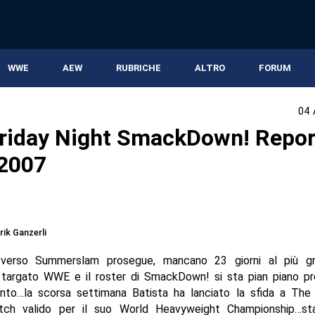
WWE
AEW
RUBRICHE
ALTRO
FORUM
04 
iday Night SmackDown! Repor
2007
rik Ganzerli
 verso Summerslam prosegue, mancano 23 giorni al più gr
e targato WWE e il roster di SmackDown! si sta pian piano pr
nto…la scorsa settimana Batista ha lanciato la sfida a The 
ch valido per il suo World Heavyweight Championship…st