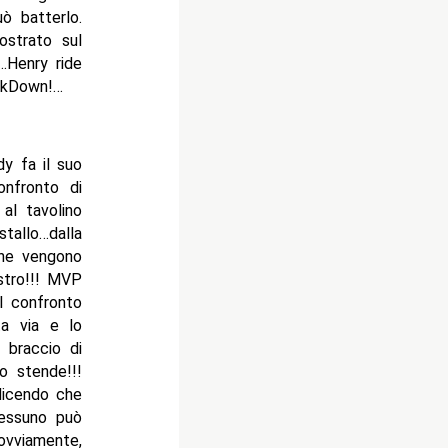
 batterlo.
ostrato sul
…Henry ride
ckDown!…
dy fa il suo
nfronto di
al tavolino
tallo…dalla
che vengono
stro!!! MVP
l confronto
ta via e lo
 braccio di
o stende!!!
dicendo che
nessuno può
vviamente,