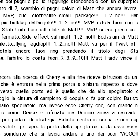
n dei pugni e poi lo raggiunge stendendolo con un superplex
nto di 7, scambio di pugni, calcio di Matt che ancora lavora
 MVP, due clothesline…small package!!! 1…2…no!!! Har
 più bulldog dall'angolo!!! 1…2…no!!! MVP rotola fuori ring 
li Stati Uniti…baseball slide di Matt!!! MVP si era preso un
 fermato…Side effect sul ring!!! 1…2…no!!! Bodyslam di Mat
aletto…flying legdrop!!! 1…2…no!!! Matt va per il Twist o
otola ancora fuori ring prendendo il titolo degli Sta
e…l'arbitro lo conta fuori…7…8…9…10!!! Matt Hardy vince i
ora alla ricerca di Cherry e alla fine riceve istruzioni da u
che è entrata nella prima porta a sinistra rispetto a dove
erso quella porta ed è quella che dà allo spogliatoio di
glie la cintura di campione di coppia e fa per colpire Batis
allo spogliatoio, ma invece esce Cherry che, con grande n
suo uomo…Deuce è infuriato ma Domino arriva a calmarlo
o per parlare di strategia…Batista rientra in scena e non ca
ccaduto, poi apre la porta dello spogliatoio e da essa esc
te sorridente che si lascia andare a uno dei suoi “WOOO!