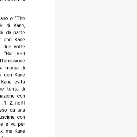
Kane e “The
ck di Kane,
ck da parte
ck con Kane
e due volte
a “Big Red
ttomissione
na morsa di
ni con Kane
 Kane evita
ne tenta di
uazione con
…1…2…no!!!
teso da una
uscirne con
de e va per
ex, ma Kane