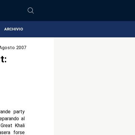
ARCHIVIO
Agosto 2007
t:
ande party
eparando al
Great Khali
asera forse