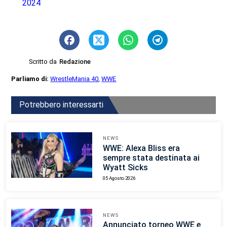
2024
Scritto da
Redazione
Parliamo di:
WrestleMania 40
,
WWE
Potrebbero interessarti
NEWS
WWE: Alexa Bliss era
sempre stata destinata ai
Wyatt Sicks
05 Agosto 2026
NEWS
Annunciato torneo WWE e