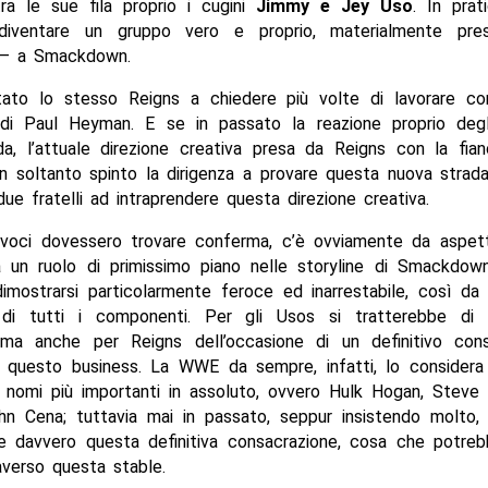
ra le sue fila proprio i cugini
Jimmy e Jey Uso
. In prati
diventare un gruppo vero e proprio, materialmente pr
 – a Smackdown.
ato lo stesso Reigns a chiedere più volte di lavorare co
 di Paul Heyman. E se in passato la reazione proprio deg
da, l’attuale direzione creativa presa da Reigns con la fi
n soltanto spinto la dirigenza a provare questa nuova strad
due fratelli ad intraprendere questa direzione creativa.
 voci dovessero trovare conferma, c’è ovviamente da aspett
à un ruolo di primissimo piano nelle storyline di Smackdown;
imostrarsi particolarmente feroce ed inarrestabile, così da 
 di tutti i componenti. Per gli Usos si tratterebbe di 
, ma anche per Reigns dell’occasione di un definitivo con
di questo business. La WWE da sempre, infatti, lo considera 
i nomi più importanti in assoluto, ovvero Hulk Hogan, Steve 
n Cena; tuttavia mai in passato, seppur insistendo molto, e
e davvero questa definitiva consacrazione, cosa che potreb
averso questa stable.