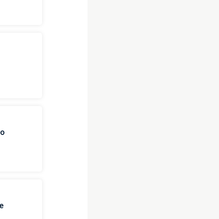
o
po
e