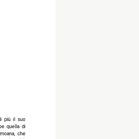
 più il suo
be quella di
amoana, che