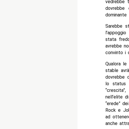
vedrebbe t
dovrebbe 
dominante
Sarebbe st
l’appoggio
stata fred
avrebbe no
convinto i 
Qualora le
stable avr
dovrebbe d
lo status
“crescita”
nell’elite 
“erede” de
Rock e Joh
ad ottener
anche attr