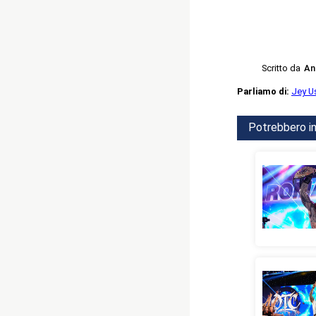
Scritto da
An
Parliamo di:
Jey U
Potrebbero in