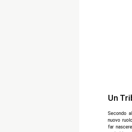
Un Tri
Secondo al
nuovo ruolo
far nascer