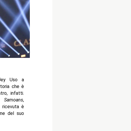
Jey Uso a
ttoria che è
ro, infatti.
d Samoans
,
a ricevuta è
dine del suo