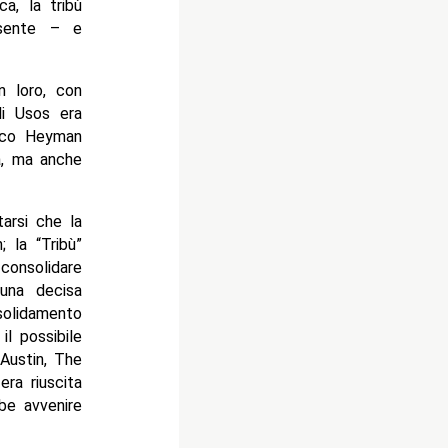
ca, la tribù
esente – e
n loro, con
li Usos era
anco Heyman
a, ma anche
arsi che la
 la “Tribù”
consolidare
una decisa
solidamento
il possibile
Austin, The
ra riuscita
be avvenire