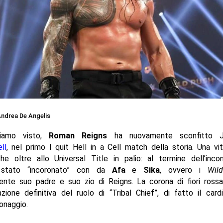
ndrea De Angelis
iamo visto,
Roman Reigns
ha nuovamente sconfitto 
ll
, nel primo I quit Hell in a Cell match della storia. Una vi
e oltre allo Universal Title in palio: al termine dell’incont
stato “incoronato” con da
Afa
e
Sika
, ovvero i
Wil
ente suo padre e suo zio di Reigns. La corona di fiori ross
zione definitiva del ruolo di “Tribal Chief”, di fatto il car
onaggio.