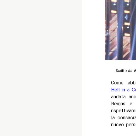
Scritto da
A
Come abb
Hell in a Ce
andata anch
Reigns è 
rispettivam
la consacra
nuovo pers