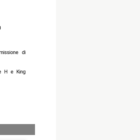
0
missione di
le H e King