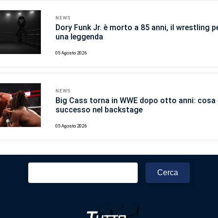
NEWS
Dory Funk Jr. è morto a 85 anni, il wrestling p
una leggenda
05 Agosto 2026
NEWS
Big Cass torna in WWE dopo otto anni: cosa 
successo nel backstage
05 Agosto 2026
Ricerca
per: