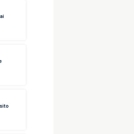
ai
e
sito