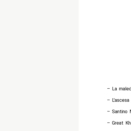
– La maled
– L'ascesa 
– Santino M
– Great Kh