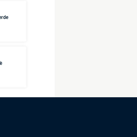
erde
è