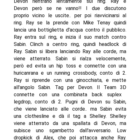
Devon rientrano lentamente sul ring. Ray e
Devon però se ne vanno!! I due discutono
proprio vicino le uscite.. per poi riavvicinarsi al
ring. Ray se la prende con Mike Tenay quindi
lancia una bottiglietta d'acqua contro il pubblico.
Ray entra sul ring, e inizia il suo match contro
Sabin. Clinch a centro ring, quindi headlock di
Ray. Sabin si libera lanciando Ray alle corde, ma
viene atterrato. Sabin si rialza velocemente,
però ed evita un hip toss e connette con una
huricanrana e un running crossbody, conto di 2.
Ray si riprende con una ginocchiata, e mette
all'angolo Sabin. Tag per Devon. Il Team 3D
connette con una combinata back suplex 
legdrop, conto di 2. Pugni di Devon su Sabin,
che viene lanciato alle corde.. ma Sabin evita
una clothesline e dà il tag a Shelley. Shelley
viene atterrato da una spallata di Devon, ma
subisce uno sgambetto dall'avversario. Low
dropkick di Alex, che poi attacca anche Ray.