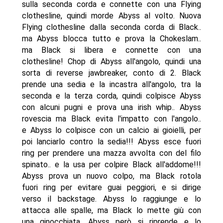
sulla seconda corda e connette con una Flying
clothesline, quindi morde Abyss al volto. Nuova
Flying clothesline dalla seconda corda di Black..
ma Abyss blocca tutto e prova la Chokeslam..
ma Black si libera e connette con una
clothesline! Chop di Abyss all'angolo, quindi una
sorta di reverse jawbreaker, conto di 2. Black
prende una sedia e la incastra all'angolo, tra la
seconda e la terza corda, quindi colpisce Abyss
con alcuni pugni e prova una irish whip.. Abyss
rovescia ma Black evita l'impatto con l'angolo..
e Abyss lo colpisce con un calcio ai gioielli, per
poi lanciarlo contro la sedia!!! Abyss esce fuori
ring per prendere una mazza avvolta con del filo
spinato.. e la usa per colpire Black all'addome!!!
Abyss prova un nuovo colpo, ma Black rotola
fuori ring per evitare guai peggiori, e si dirige
verso il backstage. Abyss lo raggiunge e lo
attacca alle spalle, ma Black lo mette giù con
una ginocchiata. Abyss però si riprende e lo