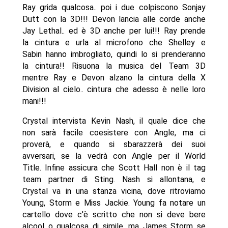
Ray grida qualcosa.. poi i due colpiscono Sonjay
Dutt con la 3D!!! Devon lancia alle corde anche
Jay Lethal.. ed è 3D anche per lui!!! Ray prende
la cintura e urla al microfono che Shelley e
Sabin hanno imbrogliato, quindi lo si prenderanno
la cintura!! Risuona la musica del Team 3D
mentre Ray e Devon alzano la cintura della X
Division al cielo.. cintura che adesso è nelle loro
mani!!!
Crystal intervista Kevin Nash, il quale dice che
non sarà facile coesistere con Angle, ma ci
proverà, e quando si sbarazzerà dei suoi
avversari, se la vedrà con Angle per il World
Title. Infine assicura che Scott Hall non è il tag
team partner di Sting. Nash si allontana, e
Crystal va in una stanza vicina, dove ritroviamo
Young, Storm e Miss Jackie. Young fa notare un
cartello dove c'è scritto che non si deve bere
alcool o qualcosa di simile, ma James Storm se