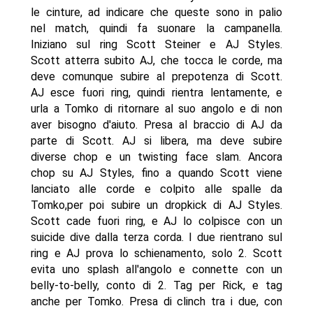
le cinture, ad indicare che queste sono in palio
nel match, quindi fa suonare la campanella.
Iniziano sul ring Scott Steiner e AJ Styles.
Scott atterra subito AJ, che tocca le corde, ma
deve comunque subire al prepotenza di Scott.
AJ esce fuori ring, quindi rientra lentamente, e
urla a Tomko di ritornare al suo angolo e di non
aver bisogno d'aiuto. Presa al braccio di AJ da
parte di Scott. AJ si libera, ma deve subire
diverse chop e un twisting face slam. Ancora
chop su AJ Styles, fino a quando Scott viene
lanciato alle corde e colpito alle spalle da
Tomko,per poi subire un dropkick di AJ Styles.
Scott cade fuori ring, e AJ lo colpisce con un
suicide dive dalla terza corda. I due rientrano sul
ring e AJ prova lo schienamento, solo 2. Scott
evita uno splash all'angolo e connette con un
belly-to-belly, conto di 2. Tag per Rick, e tag
anche per Tomko. Presa di clinch tra i due, con