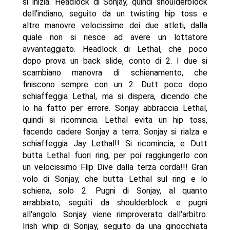
si inizia. Headlock di Sonjay, quindi shoulderblock
dell'indiano, seguito da un twisting hip toss e
altre manovre velocissime dei due atleti, dalla
quale non si riesce ad avere un lottatore
avvantaggiato. Headlock di Lethal, che poco
dopo prova un back slide, conto di 2. I due si
scambiano manovra di schienamento, che
finiscono sempre con un 2. Dutt poco dopo
schiaffeggia Lethal, ma si dispera, dicendo che
lo ha fatto per errore. Sonjay abbraccia Lethal,
quindi si ricomincia. Lethal evita un hip toss,
facendo cadere Sonjay a terra. Sonjay si rialza e
schiaffeggia Jay Lethal!! Si ricomincia, e Dutt
butta Lethal fuori ring, per poi raggiungerlo con
un velocissimo Flip Dive dalla terza corda!!! Gran
volo di Sonjay, che butta Lethal sul ring e lo
schiena, solo 2. Pugni di Sonjay, al quanto
arrabbiato, seguiti da shoulderblock e pugni
all'angolo. Sonjay viene rimproverato dall'arbitro.
Irish whip di Sonjay, seguito da una ginocchiata