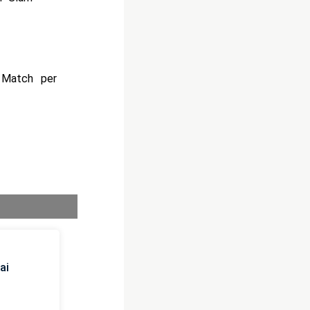
 Match per
ai