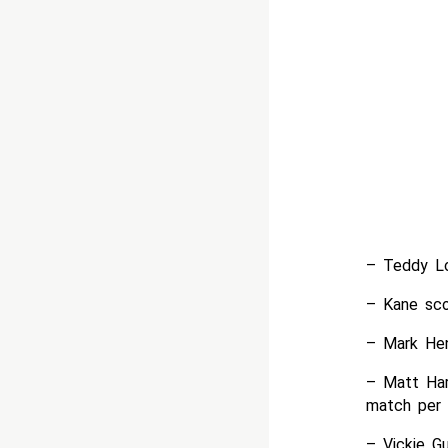
– Teddy Lo
– Kane sco
– Mark Hen
– Matt Har
match per
– Vickie G