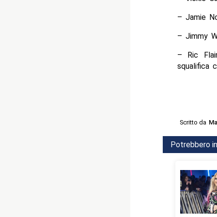
– Jamie No
– Jimmy Wa
– Ric Fla
squalifica c
Scritto da
Ma
Potrebbero in