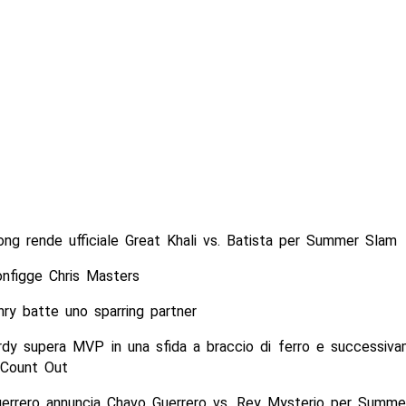
ng rende ufficiale Great Khali vs. Batista per Summer Slam
nfigge Chris Masters
ry batte uno sparring partner
dy supera MVP in una sfida a braccio di ferro e successiva
 Count Out
uerrero annuncia Chavo Guerrero vs. Rey Mysterio per Summe