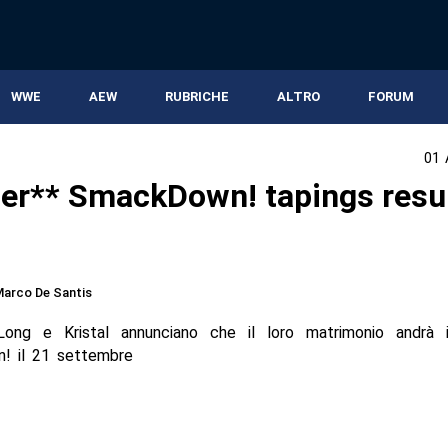
WWE
AEW
RUBRICHE
ALTRO
FORUM
01 
ler** SmackDown! tapings resu
arco De Santis
ong e Kristal annunciano che il loro matrimonio andrà 
! il 21 settembre