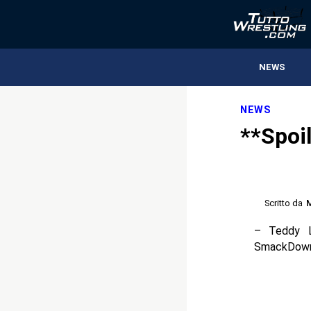
NEWS
NEWS
**Spoi
Scritto da
M
– Teddy L
SmackDown