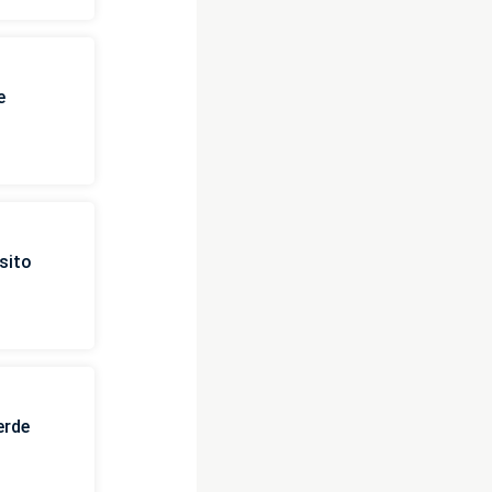
e
sito
erde