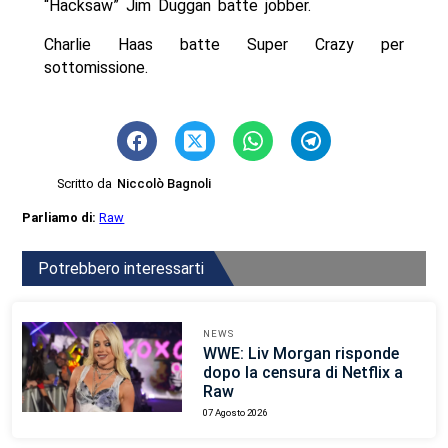
“Hacksaw” Jim Duggan batte jobber.
Charlie Haas batte Super Crazy per
sottomissione.
Scritto da
Niccolò Bagnoli
Parliamo di:
Raw
Potrebbero interessarti
NEWS
WWE: Liv Morgan risponde
dopo la censura di Netflix a
Raw
07 Agosto 2026