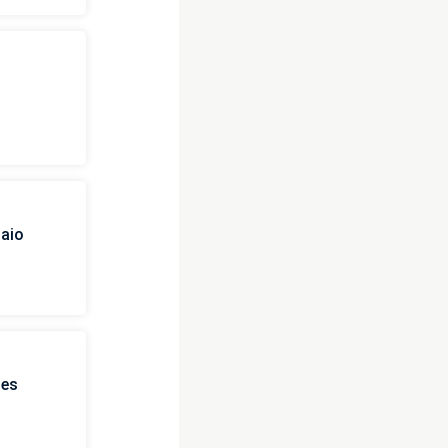
i
naio
ies