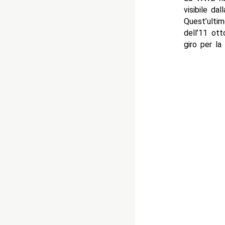
visibile dal
Quest’ulti
dell’11 ot
giro per la