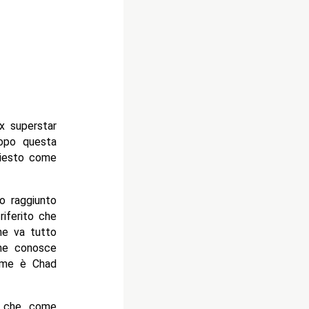
x superstar
opo questa
hiesto come
o raggiunto
riferito che
he va tutto
che conosce
nome è Chad
r che, come