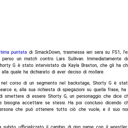
ultima puntata
di SmackDown, trasmessa ieri sera su FS1, l’e
 perso un match contro Lars Sullivan. Immediatamente d
Shorty G è stato intervistato da Kayla Braxton, che gli ha c
, alla quale ha dichiarato di aver deciso di mollare.
, nel corso di un segmento nel backstage, Shorty G è stat
rce e, alla sua richiesta di spiegazioni su quella frase, ha 
di smettere di essere Shorty G, un personaggio che dice c
 bisogna accettare se stessi. Ha poi concluso dicendo 
ersona che può ottenere tutto ciò che vuole, e il suo 
subito ufficializzato il cambio di ring name con il wrestle