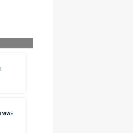
l
 il WWE