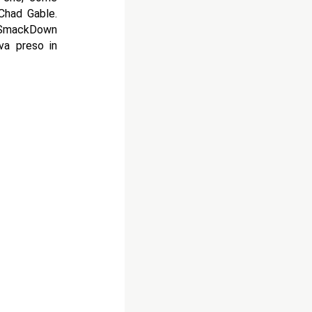
Chad Gable.
i SmackDown
va preso in