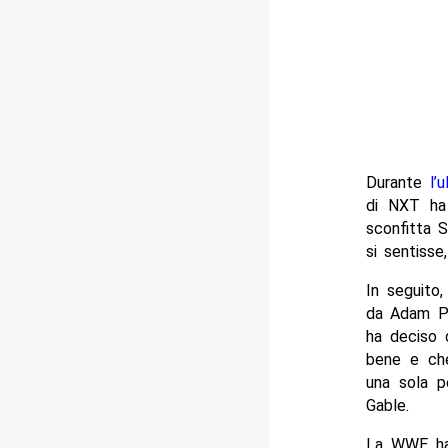
Durante
l’
di NXT ha
sconfitta 
si sentisse
In seguito
da Adam Pea
ha deciso 
bene e che
una sola p
Gable.
La WWE ha 