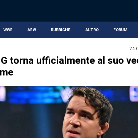
WWE
AEW
RUBRICHE
ALTRO
FORUM
24 
G torna ufficialmente al suo v
ame