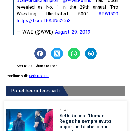
#UniversalChampion
@WWERollins
has been
revealed as No. 1 in the 29th annual “Pro
Wrestling Illustrated 500.”
#PWI500
https://t.co/TEAJNn2OuX
— WWE (@WWE)
August 29, 2019
Scritto da
Chiara Maroni
Parliamo di:
Seth Rollins
Potrebbero interessarti
NEWS
Seth Rollins: “Roman
Reigns ha sempre avuto
opportunità che io non