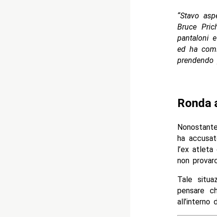
“Stavo asp
Bruce Pric
pantaloni 
ed ha comi
prendendo p
Ronda 
Nonostante
ha accusat
l’ex atleta
non provarc
Tale situ
pensare ch
all’interno