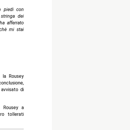
n piedi con
stringa dei
a afferrato
chè mi stai
, la Rousey
conclusione,
 avvisato di
a Rousey a
o tollerati