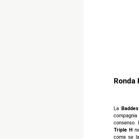
Ronda R
La
Baddes
compagnia 
consenso. 
Triple H
n
come se la