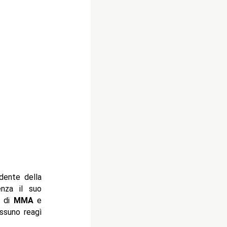
dente della
enza il suo
e di
MMA
e
essuno reagì