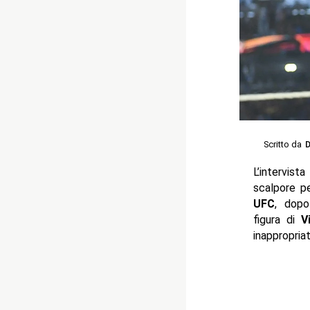
Scritto da
D
L’intervist
scalpore pe
UFC
, dopo
figura di
V
inappropri