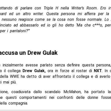
ettando di parlare con Triple H nella Writer’s Room. Ero i
hard ed un altro writer. Questa persona mi afferra per la 
e nessuno reagisce come se la cosa non fosse normale. Lo h
nciato ad abbassarlo ed io gli ho detto ‘Ma che c***o, per
er i pantaloni?'”
accusa un Drew Gulak
 inizialmente avesse parlato senza definire questa persona
o il collega
Drew Gulak,
ora in forze al roster di
NXT
. In 
 della WWE ha detto di aver affrontato il collega e di averlo
i mai più.
azione, coadiuvata dallo scandalo McMahon, ha portato l
e questi comportamenti nei confronti delle donne fosser
 della compagnia.