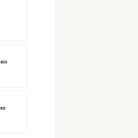
i
naio
ies