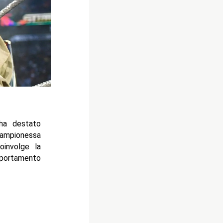
ha destato
campionessa
oinvolge la
mportamento