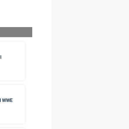
l
 il WWE