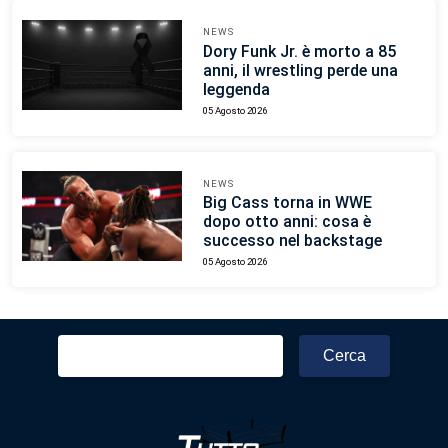
NEWS
Dory Funk Jr. è morto a 85
anni, il wrestling perde una
leggenda
05 Agosto 2026
NEWS
Big Cass torna in WWE
dopo otto anni: cosa è
successo nel backstage
05 Agosto 2026
Ricerca
per: