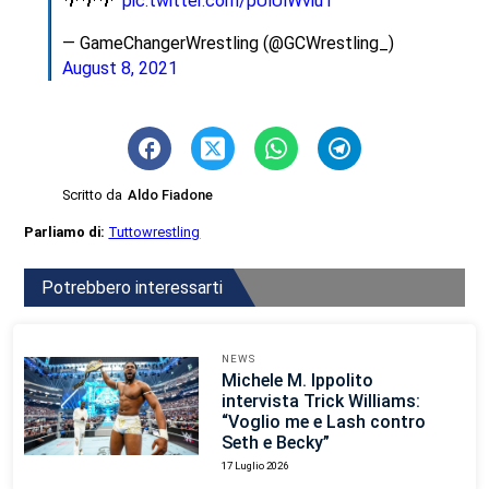
🌴🌴🌴
pic.twitter.com/pUlUlWviuT
— GameChangerWrestling (@GCWrestling_)
August 8, 2021
Scritto da
Aldo Fiadone
Parliamo di:
Tuttowrestling
Potrebbero interessarti
NEWS
Michele M. Ippolito
intervista Trick Williams:
“Voglio me e Lash contro
Seth e Becky”
17 Luglio 2026