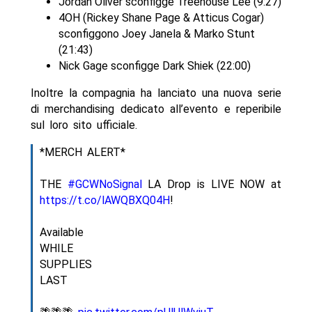
Jordan Oliver sconfigge Treehouse Lee (9:27)
4OH (Rickey Shane Page & Atticus Cogar)
sconfiggono Joey Janela & Marko Stunt
(21:43)
Nick Gage sconfigge Dark Shiek (22:00)
Inoltre la compagnia ha lanciato una nuova serie
di merchandising dedicato all’evento e reperibile
sul loro sito ufficiale.
*MERCH ALERT*
THE
#GCWNoSignal
LA Drop is LIVE NOW at
https://t.co/lAWQBXQ04H
!
Available
WHILE
SUPPLIES
LAST