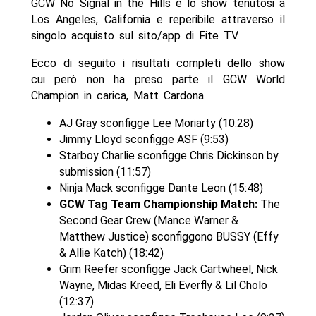
GCW No Signal in the Hills è lo show tenutosi a
Los Angeles, California e reperibile attraverso il
singolo acquisto sul sito/app di Fite TV.
Ecco di seguito i risultati completi dello show
cui però non ha preso parte il GCW World
Champion in carica, Matt Cardona.
AJ Gray sconfigge Lee Moriarty (10:28)
Jimmy Lloyd sconfigge ASF (9:53)
Starboy Charlie sconfigge Chris Dickinson by
submission (11:57)
Ninja Mack sconfigge Dante Leon (15:48)
GCW Tag Team Championship Match:
The
Second Gear Crew (Mance Warner &
Matthew Justice) sconfiggono BUSSY (Effy
& Allie Katch) (18:42)
Grim Reefer sconfigge Jack Cartwheel, Nick
Wayne, Midas Kreed, Eli Everfly & Lil Cholo
(12:37)