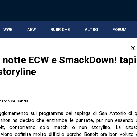
WWE
AEW
RUBRICHE
ALTRO
FORUM
26
 notte ECW e SmackDown! tap
storyline
arco De Santis
aggiornamento sul programma dei tapings di San Antonio di q
hon ha deciso che entrambe le puntate, pur non essendo u
oit, conterranno solo match e non storyline. La situaz
 viene definita molto difficile perchè Benoit era ben voluto 