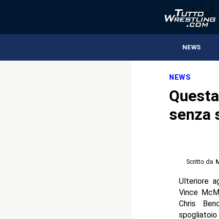
NEWS
NEWS
Questa
senza 
Scritto da
M
Ulteriore 
Vince McMa
Chris Ben
spogliatoio