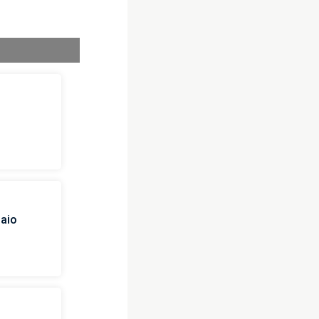
i
naio