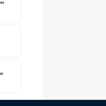
ies
ai