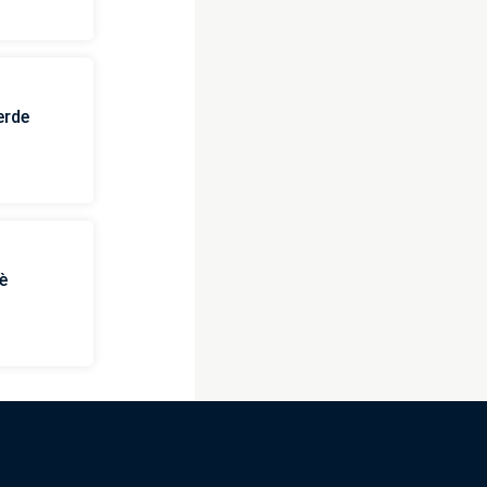
erde
è