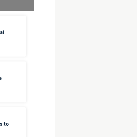
ai
e
sito