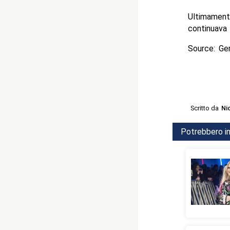
Ultimament
continuava 
Source: Ge
Scritto da
Ni
Potrebbero in