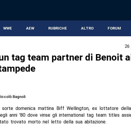
WWE
AEW
RUBRICHE
ALTRO
FORUM
26
un tag team partner di Benoit a
Stampede
iccolò Bagnoli
la sorte domenica mattina Biff Wellington, ex lottatore del
egli anni '80 dove vinse gli international tag team titles ass
tato trovato morto nel letto della sua abitazione.