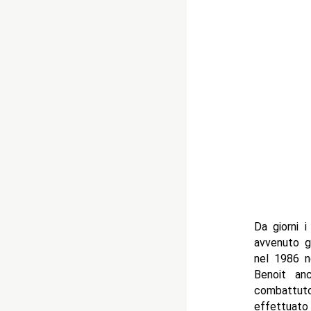
Da giorni i
avvenuto g
nel 1986 n
Benoit an
combattut
effettuato 