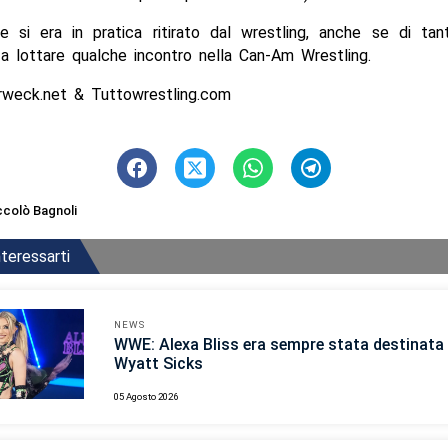
e si era in pratica ritirato dal wrestling, anche se di tan
a lottare qualche incontro nella Can-Am Wrestling.
rweck.net & Tuttowrestling.com
ccolò Bagnoli
teressarti
NEWS
WWE: Alexa Bliss era sempre stata destinata 
Wyatt Sicks
05 Agosto 2026