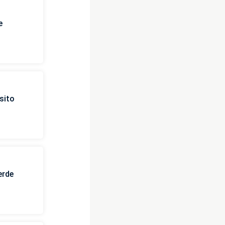
e
sito
erde