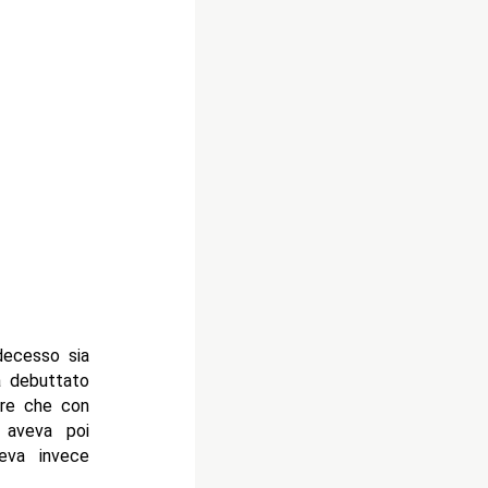
 decesso sia
a debuttato
tre che con
 aveva poi
eva invece