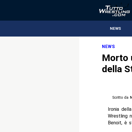
NEWS
NEWS
Morto 
della 
Scritto da
N
Ironia del
Wrestling n
Benoit, è s