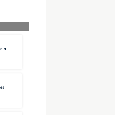
naio
ies