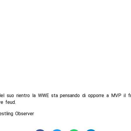
del suo rientro la WWE sta pensando di opporre a MVP il fr
ve feud.
estling Observer