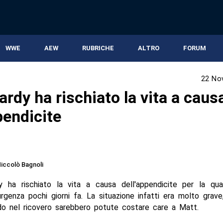
WWE
AEW
RUBRICHE
ALTRO
FORUM
22 No
rdy ha rischiato la vita a caus
pendicite
iccolò Bagnoli
 ha rischiato la vita a causa dell'appendicite per la qu
rgenza pochi giorni fa. La situazione infatti era molto grav
rdo nel ricovero sarebbero potute costare care a Matt.