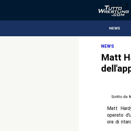
NEWS
NEWS
Matt Ha
dell'ap
Scritto da
N
Matt Hardy
operato d'u
ora di rita