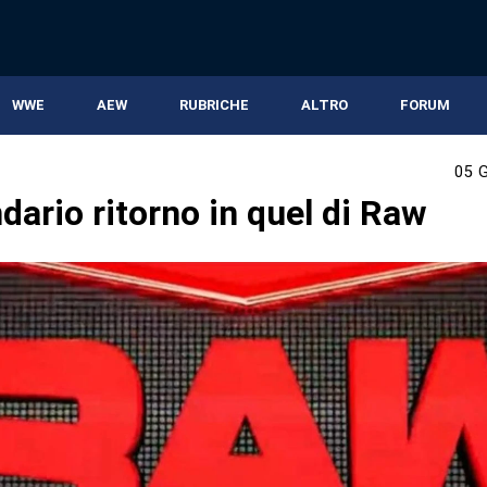
WWE
AEW
RUBRICHE
ALTRO
FORUM
05 
ario ritorno in quel di Raw