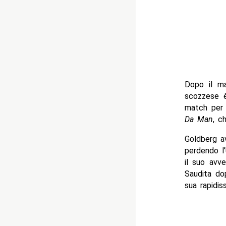
Dopo il ma
scozzese è
match per i
Da Man
, c
Goldberg a
perdendo l’
il suo avve
Saudita do
sua rapidis