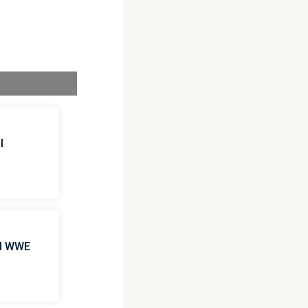
l
 il WWE