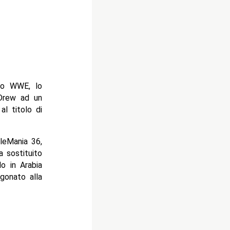
olo WWE, lo
 Drew ad un
al titolo di
leMania 36,
a sostituito
lo in Arabia
gonato alla