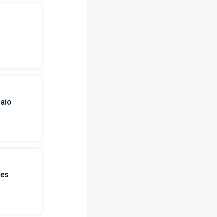
i
naio
ies