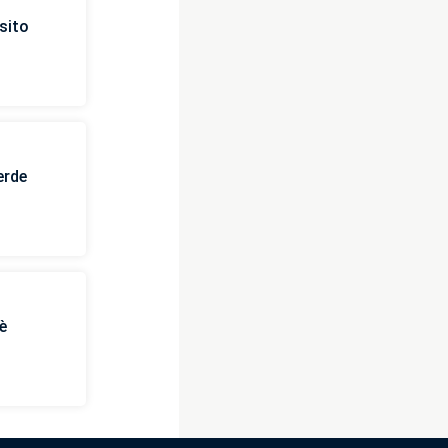
sito
erde
è