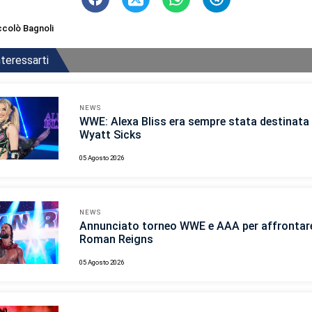
ccolò Bagnoli
teressarti
NEWS
WWE: Alexa Bliss era sempre stata destinata 
Wyatt Sicks
05 Agosto 2026
NEWS
Annunciato torneo WWE e AAA per affrontar
Roman Reigns
05 Agosto 2026