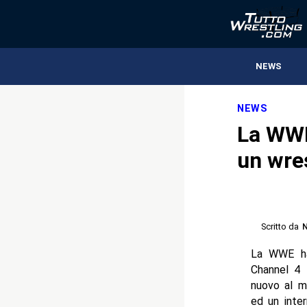
NEWS
NEWS
La WWE
un wre
Scritto da
N
La WWE ha 
Channel 4 
nuovo al m
ed un inte