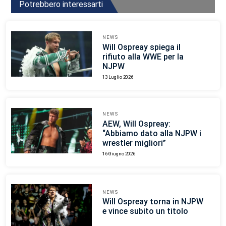
Potrebbero interessarti
NEWS
Will Ospreay spiega il
rifiuto alla WWE per la
NJPW
13 Luglio 2026
NEWS
AEW, Will Ospreay:
“Abbiamo dato alla NJPW i
wrestler migliori”
16 Giugno 2026
NEWS
Will Ospreay torna in NJPW
e vince subito un titolo