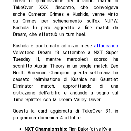
threat di qualificazione per il ladder match di
TakeOver: XXX. L’incontro, che coinvolgeva
anche Cameron Grimes e Kushida, venne vinto
da Grimes per schienamento sull’ex NJPW.
Kushida fu però aggredito a fine match da
Dream, che effettuò un turn heel.
Kushida è poi tornato ad inizio mese
attaccando
Velveteed Dream l’8 settembre a NXT Super
Tuesday II, mentre mercoledì scorso ha
sconfitto Austin Theory in un single match. L’ex
North American Champion questa settimana ha
causato l’eliminazione di Kushida nel Gauntlet
Eliminator match, approfittando di una
distrazione dell’arbitro e andando a segno sul
Time Splitter con la Dream Valley Driver.
Questa la card aggiornata di TakeOver 31, in
programma domenica 4 ottobre:
NXT Championship:
Finn Balor (c) vs Kyle