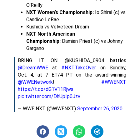
O’Reilly
NXT Women’s Championship:
Io Shirai (c) vs
Candice LeRae
Kushida vs Velveteen Dream
NXT North American
Championship:
Damian Priest (c) vs Johnny
Gargano
BRING. IT. ON. @KUSHIDA_0904 battles
@DreamWWE
at
#NXTTakeOver
on Sunday,
Oct. 4, at 7 ET/4 PT on the award-winning
@WWENetwork
!
#WWENXT
https://t.co/dG1V11Rjws
pic.twitter.com/DhUpIp0Jzv
— WWE NXT (@WWENXT)
September 26, 2020