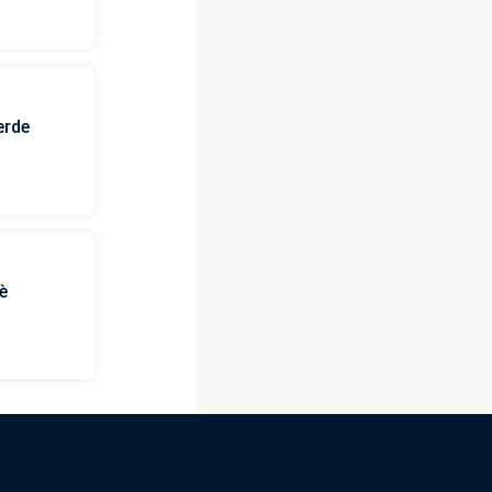
erde
è