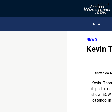
NEWS
NEWS
Kevin 
Scritto da
N
Kevin Thor
il parto d
show ECW c
lottando i