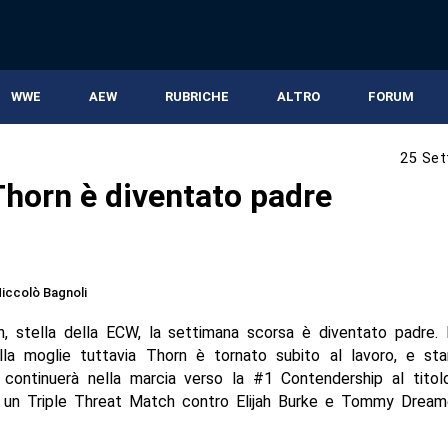
WWE
AEW
RUBRICHE
ALTRO
FORUM
25 Set
Thorn è diventato padre
iccolò Bagnoli
n, stella della ECW, la settimana scorsa è diventato padre.
ella moglie tuttavia Thorn è tornato subito al lavoro, e sta
ontinuerà nella marcia verso la #1 Contendership al titol
n un Triple Threat Match contro Elijah Burke e Tommy Dreame