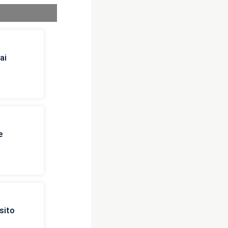
ai
e
sito