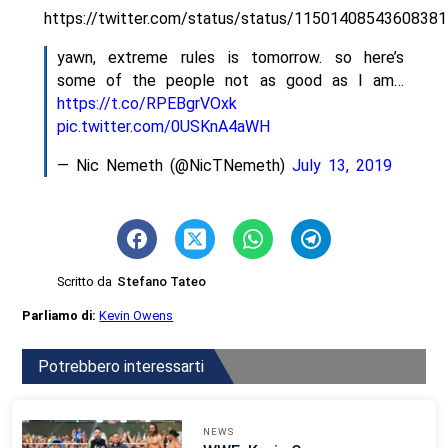
https://twitter.com/status/status/1150140854360838
yawn, extreme rules is tomorrow. so here’s
some of the people not as good as I am…
https://t.co/RPEBgrVOxk
pic.twitter.com/0USKnA4aWH
— Nic Nemeth (@NicTNemeth)
July 13, 2019
Scritto da
Stefano Tateo
Parliamo di:
Kevin Owens
Potrebbero interessarti
NEWS