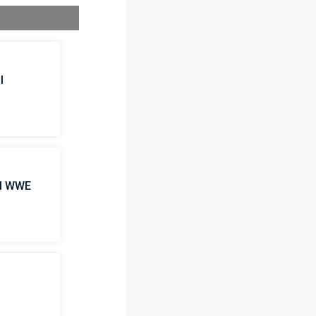
l
 il WWE
i