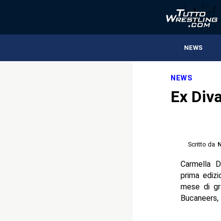
NEWS
NEWS
Ex Div
Scritto da
N
Carmella 
prima ediz
mese di gr
Bucaneers,