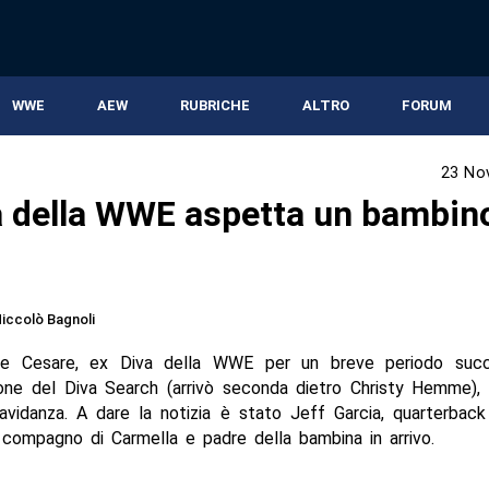
WWE
AEW
RUBRICHE
ALTRO
FORUM
23 No
a della WWE aspetta un bambin
iccolò Bagnoli
De Cesare, ex Diva della WWE per un breve periodo succe
ione del Diva Search (arrivò seconda dietro Christy Hemme), 
avidanza. A dare la notizia è stato Jeff Garcia, quarterbac
 compagno di Carmella e padre della bambina in arrivo.