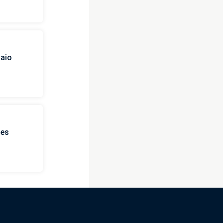
naio
ies