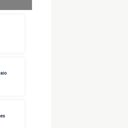
i
naio
ies