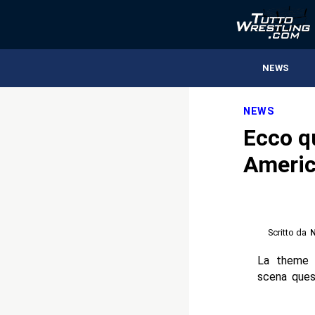
NEWS
NEWS
Ecco q
Americ
Scritto da
N
La theme 
scena ques