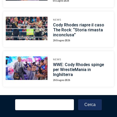
05 Luglio 2026
NEWS
Cody Rhodes riapre il caso
The Rock: “Storia rimasta
inconclusa”
26 Giugno 2026
NEWS
WWE: Cody Rhodes spinge
per WrestleMania in
Inghilterra
26 Giugno 2026
Ricerca
per: