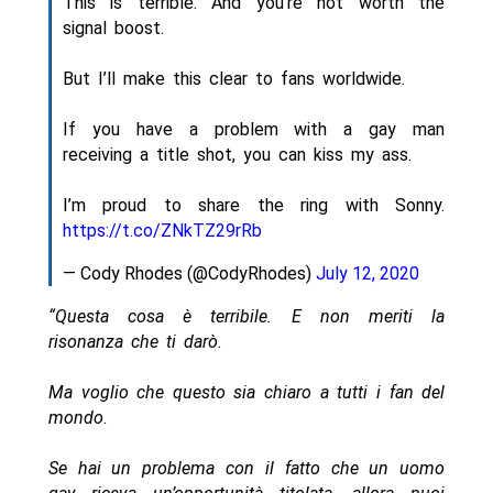
This is terrible. And you’re not worth the
signal boost.
But I’ll make this clear to fans worldwide.
If you have a problem with a gay man
receiving a title shot, you can kiss my ass.
I’m proud to share the ring with Sonny.
https://t.co/ZNkTZ29rRb
— Cody Rhodes (@CodyRhodes)
July 12, 2020
“Questa cosa è terribile. E non meriti la
risonanza che ti darò.
Ma voglio che questo sia chiaro a tutti i fan del
mondo
.
Se hai un problema con il fatto che un uomo