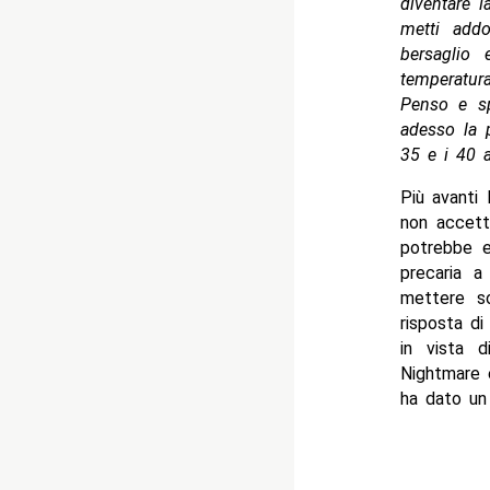
diventare l
metti add
bersaglio 
temperatur
Penso e sp
adesso la p
35 e i 40 a
Più avanti
non accette
potrebbe e
precaria 
mettere s
risposta di
in vista d
Nightmare 
ha dato un