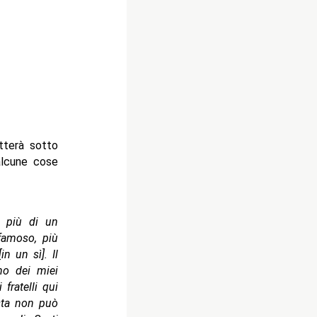
tterà sotto
alcune cose
e più di un
famoso, più
n un sì]. Il
no dei miei
fratelli qui
sta non può