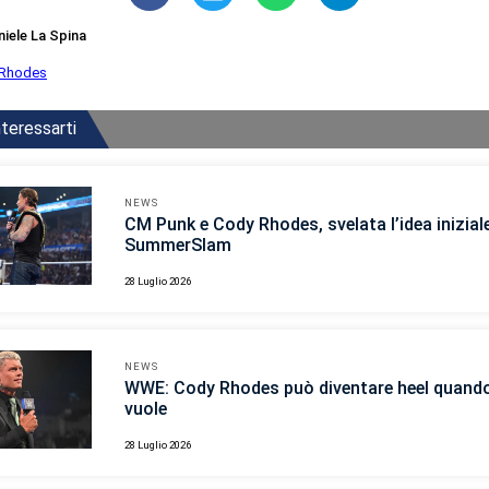
niele La Spina
 Rhodes
teressarti
NEWS
CM Punk e Cody Rhodes, svelata l’idea inizial
SummerSlam
28 Luglio 2026
NEWS
WWE: Cody Rhodes può diventare heel quand
vuole
28 Luglio 2026