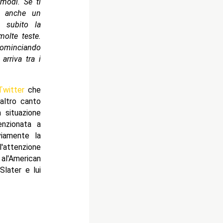
 modi. Se ti
o anche un
a subito la
olte teste.
cominciando
arriva tra i
Twitter
che
'altro canto
 situazione
nzionata a
iamente la
l'attenzione
al'American
later e lui