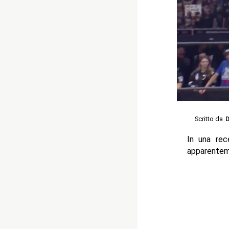
Scritto da
D
In una re
apparentem