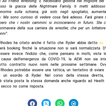
a All Friend Wrestling. È necessario gestirla nel migliore dei
osso la giacca della Nightmare Family, ti metti addoss
enorme sulla schiena; già solo negli spogliatoi, aument
a. Ma sono curioso di vedere cosa farà adesso. Farà girare m
ero che i nostri cammini si incroceranno in futuro. Sta 
rimavera della sua carriera da wrestler, che per un lottatore 
nni”.
 Rhodes ha citato anche il fatto che Ryder abbia detto
su 
rà booking finché la situazione non si sarà normalizzata. D
ssere invece l'indizio che, come pensano in molti, vista la
a causa dell'emergenza da COVID-19, la AEW non sia inte
otto contratto nuovi nomi nelle prossime settimane. Ovv
 Rhodes potrebbe essere una tattica, un tentativo di sviare 
i un esordio di Ryder. Nel corso della stessa diretta, 
è stata posta la stessa domanda anche riguardo ad Heath S
 secco no come risposta.