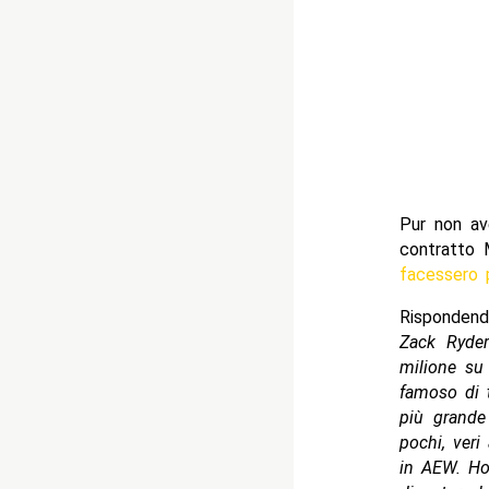
Pur non av
contratto 
facessero p
Rispondend
Zack Ryde
milione su
famoso di t
più grande
pochi, veri
in AEW. Ho