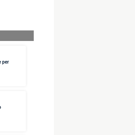
e per
o