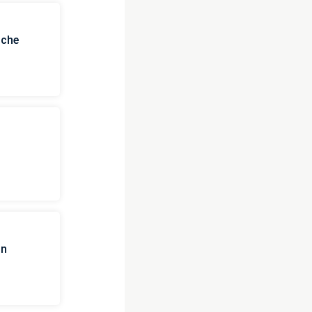
iche
in