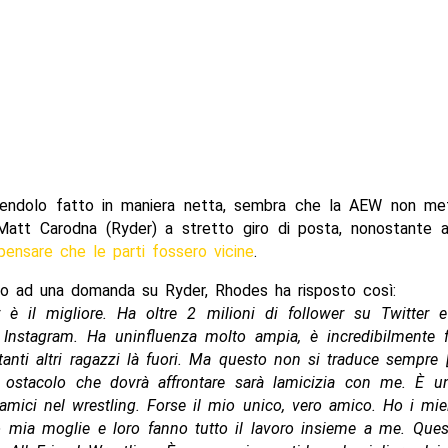
endolo fatto in maniera netta, sembra che la AEW non me
Matt Carodna (Ryder) a stretto giro di posta, nonostante 
ensare che le parti fossero vicine
.
o ad una domanda su Ryder, Rhodes ha risposto così:
r è il migliore. Ha oltre 2 milioni di follower su Twitter 
 Instagram. Ha uninfluenza molto ampia, è incredibilmente 
anti altri ragazzi là fuori. Ma questo non si traduce sempre [i
 ostacolo che dovrà affrontare sarà lamicizia con me. È u
 amici nel wrestling. Forse il mio unico, vero amico. Ho i miei 
 mia moglie e loro fanno tutto il lavoro insieme a me. Que