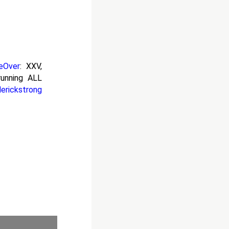
eOver
: XXV,
unning ALL
erickstrong