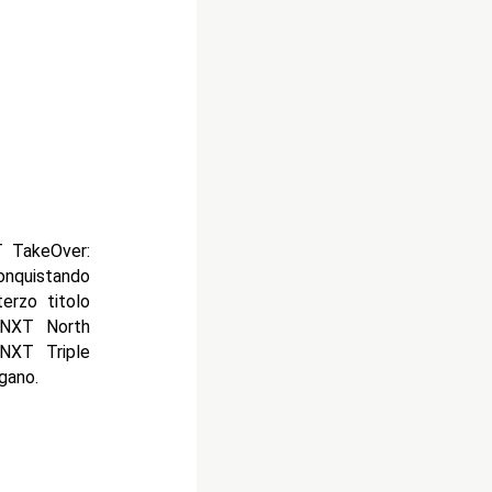
T TakeOver:
onquistando
erzo titolo
l'NXT North
NXT Triple
gano.