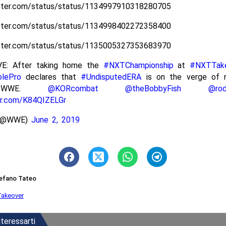
itter.com/status/status/1134997910318280705
itter.com/status/status/1134998402272358400
itter.com/status/status/1135005327353683970
E: After taking home the
#NXTChampionship
at
#NXTTak
lePro
declares that
#UndisputedERA
is on the verge of r
 WWE.
@KORcombat
@theBobbyFish
@rod
er.com/K84QIZELGr
(@WWE)
June 2, 2019
efano Tateo
akeover
teressarti