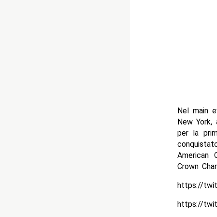
Nel main e
New York, 
per la pri
conquistat
American 
Crown Cham
https://tw
https://tw