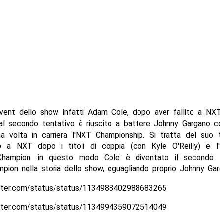
vent dello show infatti Adam Cole, dopo aver fallito a NX
al secondo tentativo è riuscito a battere Johnny Gargano c
ma volta in carriera l'NXT Championship. Si tratta del suo t
o a NXT dopo i titoli di coppia (con Kyle O'Reilly) e 
Champion: in questo modo Cole è diventato il secondo 
pion nella storia dello show, eguagliando proprio Johnny Gar
itter.com/status/status/1134988402988683265
itter.com/status/status/1134994359072514049