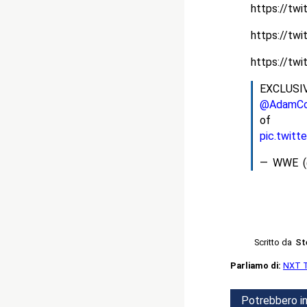
https://tw
https://tw
https://tw
EXCLUSIV
@AdamCo
of
pic.twitt
— WWE 
Scritto da
St
Parliamo di:
NXT T
Potrebbero in