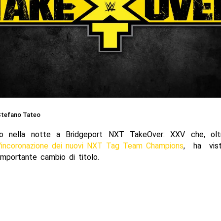
tefano Tateo
to nella notte a Bridgeport NXT TakeOver: XXV che, olt
l'incoronazione dei nuovi NXT Tag Team Champions
, ha vis
importante cambio di titolo.