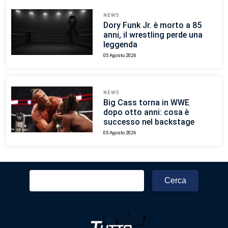
NEWS
Dory Funk Jr. è morto a 85
anni, il wrestling perde una
leggenda
05 Agosto 2026
NEWS
Big Cass torna in WWE
dopo otto anni: cosa è
successo nel backstage
05 Agosto 2026
Ricerca
per: