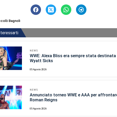
ccolò Bagnoli
teressarti
NEWS
WWE: Alexa Bliss era sempre stata destinata 
Wyatt Sicks
05 Agosto 2026
NEWS
Annunciato torneo WWE e AAA per affrontar
Roman Reigns
05 Agosto 2026