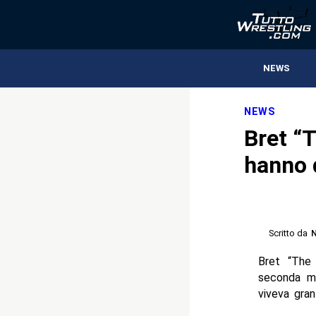
NEWS
NEWS
Bret “
hanno 
Scritto da
N
Bret “The 
seconda mo
viveva gran 