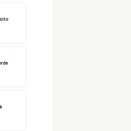
sito
erde
è