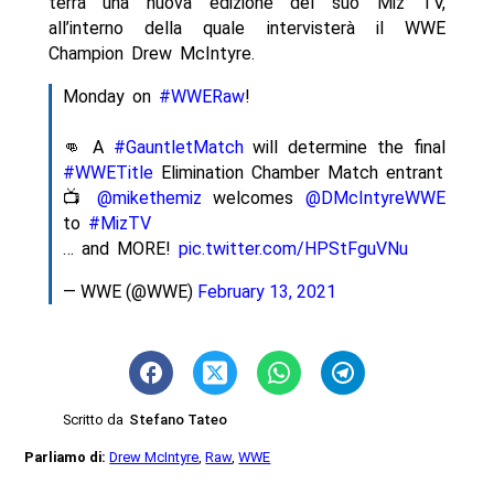
terrà una nuova edizione del suo Miz TV,
all’interno della quale intervisterà il WWE
Champion Drew McIntyre.
Monday on
#WWERaw
!
👊 A
#GauntletMatch
will determine the final
#WWETitle
Elimination Chamber Match entrant
📺
@mikethemiz
welcomes
@DMcIntyreWWE
to
#MizTV
… and MORE!
pic.twitter.com/HPStFguVNu
— WWE (@WWE)
February 13, 2021
Scritto da
Stefano Tateo
Parliamo di:
Drew McIntyre
,
Raw
,
WWE