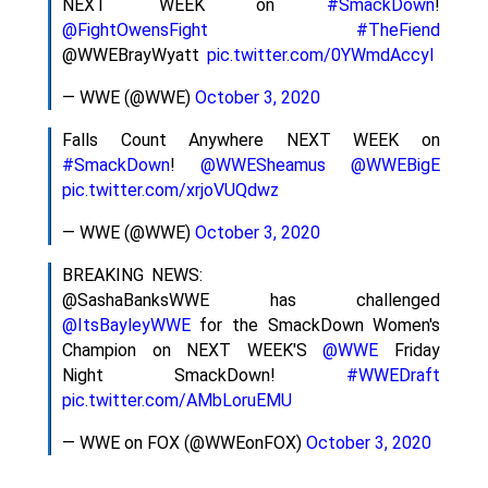
NEXT WEEK on
#SmackDown
!
@FightOwensFight
#TheFiend
@WWEBrayWyatt
pic.twitter.com/0YWmdAccyl
— WWE (@WWE)
October 3, 2020
Falls Count Anywhere NEXT WEEK on
#SmackDown
!
@WWESheamus
@WWEBigE
pic.twitter.com/xrjoVUQdwz
— WWE (@WWE)
October 3, 2020
BREAKING NEWS:
@SashaBanksWWE has challenged
@ItsBayleyWWE
for the SmackDown Women's
Champion on NEXT WEEK'S
@WWE
Friday
Night SmackDown!
#WWEDraft
pic.twitter.com/AMbLoruEMU
— WWE on FOX (@WWEonFOX)
October 3, 2020