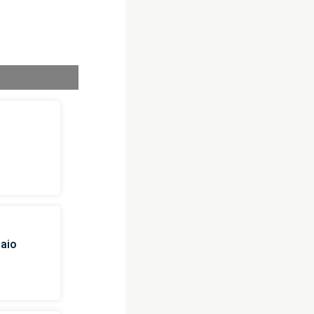
i
naio