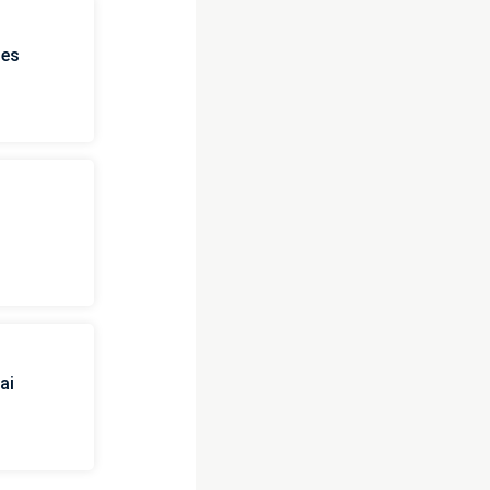
ies
ai