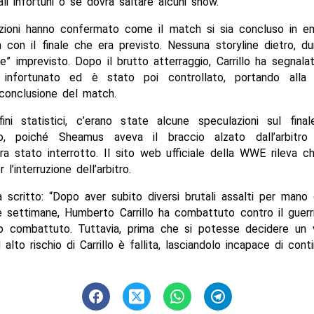
li infortuni o se dovrà saltare alcuni show.
ezioni hanno confermato come il match si sia concluso in e
con il finale che era previsto. Nessuna storyline dietro, d
e” imprevisto. Dopo il brutto atterraggio, Carrillo ha segnalato
 infortunato ed è stato poi controllato, portando alla 
conclusione del match.
ini statistici, c’erano state alcune speculazioni sul final
tro, poiché Sheamus aveva il braccio alzato dall’arbit
era stato interrotto. Il sito web ufficiale della WWE rileva
 l’interruzione dell’arbitro.
scritto: “Dopo aver subito diversi brutali assalti per mano
e settimane, Humberto Carrillo ha combattuto contro il guerr
lo combattuto. Tuttavia, prima che si potesse decidere un vi
alto rischio di Carrillo è fallita, lasciandolo incapace di conti