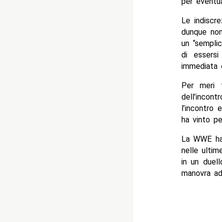
per eventua
Le indiscr
dunque non 
un “semplic
di essersi
immediata 
Per meri f
dell’incon
l’incontro 
ha vinto per
La WWE ha 
nelle ultim
in un duel
manovra ad 