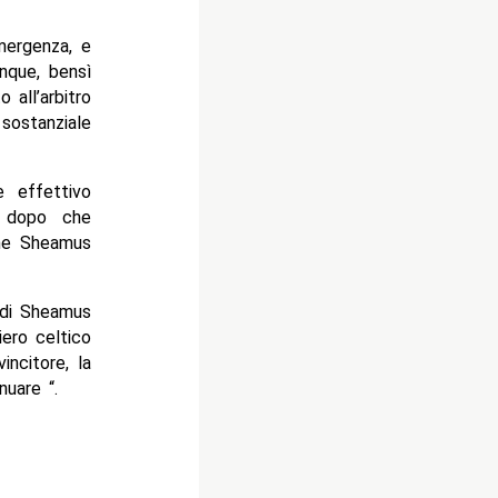
mergenza, e
unque, bensì
 all’arbitro
sostanziale
e effettivo
ro dopo che
 che Sheamus
 di Sheamus
iero celtico
ncitore, la
nuare “.