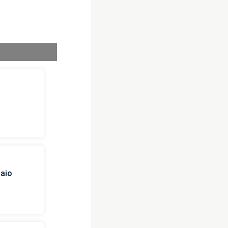
i
naio