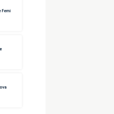
e Femi
e
uova