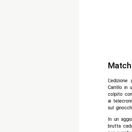
Match
L’edizion
Carrillo in
colpito co
ai telecro
sul ginocchi
In un aggio
brutta cad