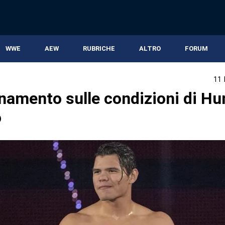
WWE
AEW
RUBRICHE
ALTRO
FORUM
11
namento sulle condizioni di H
o