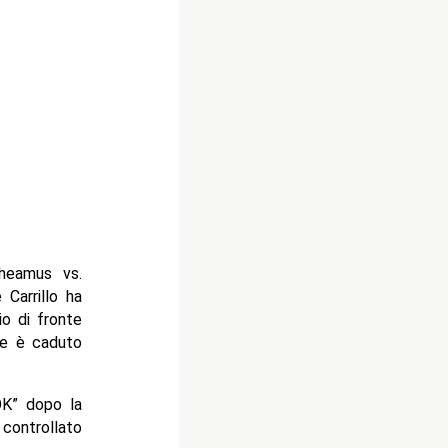
heamus vs.
 Carrillo ha
o di fronte
he è caduto
“OK” dopo la
controllato