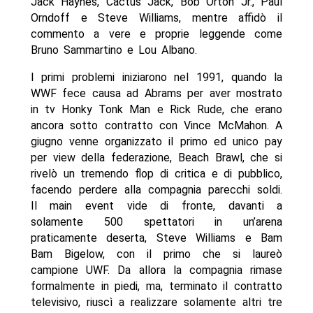
Jack Haynes, Cactus Jack, Bob Orton Jr., Paul
Orndoff e Steve Williams, mentre affidò il
commento a vere e proprie leggende come
Bruno Sammartino e Lou Albano.
I primi problemi iniziarono nel 1991, quando la
WWF fece causa ad Abrams per aver mostrato
in tv Honky Tonk Man e Rick Rude, che erano
ancora sotto contratto con Vince McMahon. A
giugno venne organizzato il primo ed unico pay
per view della federazione, Beach Brawl, che si
rivelò un tremendo flop di critica e di pubblico,
facendo perdere alla compagnia parecchi soldi.
Il main event vide di fronte, davanti a
solamente 500 spettatori in un’arena
praticamente deserta, Steve Williams e Bam
Bam Bigelow, con il primo che si laureò
campione UWF. Da allora la compagnia rimase
formalmente in piedi, ma, terminato il contratto
televisivo, riuscì a realizzare solamente altri tre