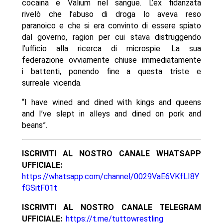
cocaina e Valium nel sangue. L’ex fidanzata
rivelò che l’abuso di droga lo aveva reso
paranoico e che si era convinto di essere spiato
dal governo, ragion per cui stava distruggendo
l’ufficio alla ricerca di microspie. La sua
federazione ovviamente chiuse immediatamente
i battenti, ponendo fine a questa triste e
surreale vicenda.
“I have wined and dined with kings and queens
and I’ve slept in alleys and dined on pork and
beans”.
ISCRIVITI AL NOSTRO CANALE WHATSAPP
UFFICIALE:
https://whatsapp.com/channel/0029VaE6VKfLI8Y
fGSitF01t
ISCRIVITI AL NOSTRO CANALE TELEGRAM
UFFICIALE:
https://t.me/tuttowrestling