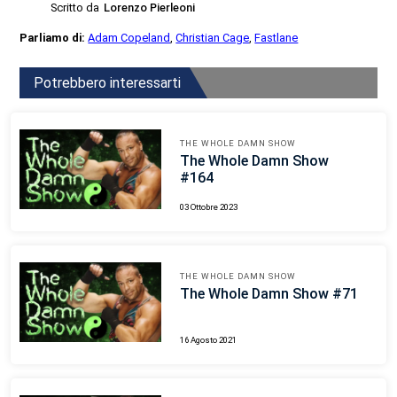
Scritto da
Lorenzo Pierleoni
Parliamo di:
Adam Copeland
,
Christian Cage
,
Fastlane
Potrebbero interessarti
THE WHOLE DAMN SHOW
The Whole Damn Show
#164
03 Ottobre 2023
THE WHOLE DAMN SHOW
The Whole Damn Show #71
16 Agosto 2021