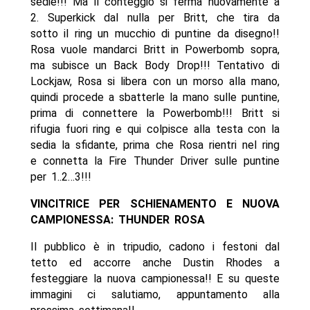
sedie!!! Ma il conteggio si ferma nuovamente a
2. Superkick dal nulla per Britt, che tira da
sotto il ring un mucchio di puntine da disegno!!
Rosa vuole mandarci Britt in Powerbomb sopra,
ma subisce un Back Body Drop!!! Tentativo di
Lockjaw, Rosa si libera con un morso alla mano,
quindi procede a sbatterle la mano sulle puntine,
prima di connettere la Powerbomb!!! Britt si
rifugia fuori ring e qui colpisce alla testa con la
sedia la sfidante, prima che Rosa rientri nel ring
e connetta la Fire Thunder Driver sulle puntine
per 1..2…3!!!
VINCITRICE PER SCHIENAMENTO E NUOVA
CAMPIONESSA: THUNDER ROSA
Il pubblico è in tripudio, cadono i festoni dal
tetto ed accorre anche Dustin Rhodes a
festeggiare la nuova campionessa!! E su queste
immagini ci salutiamo, appuntamento alla