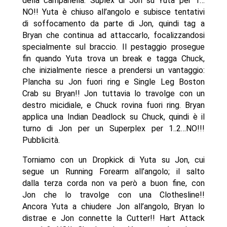
della campanella. Suplex di Jon su Yuta per 1…
NO!! Yuta è chiuso all’angolo e subisce tentativi
di soffocamento da parte di Jon, quindi tag a
Bryan che continua ad attaccarlo, focalizzandosi
specialmente sul braccio. Il pestaggio prosegue
fin quando Yuta trova un break e tagga Chuck,
che inizialmente riesce a prendersi un vantaggio:
Plancha su Jon fuori ring e Single Leg Boston
Crab su Bryan!! Jon tuttavia lo travolge con un
destro micidiale, e Chuck rovina fuori ring. Bryan
applica una Indian Deadlock su Chuck, quindi è il
turno di Jon per un Superplex per 1..2…NO!!!
Pubblicità.
Torniamo con un Dropkick di Yuta su Jon, cui
segue un Running Forearm all’angolo; il salto
dalla terza corda non va però a buon fine, con
Jon che lo travolge con una Clothesline!!
Ancora Yuta a chiudere Jon all’angolo, Bryan lo
distrae e Jon connette la Cutter!! Hart Attack