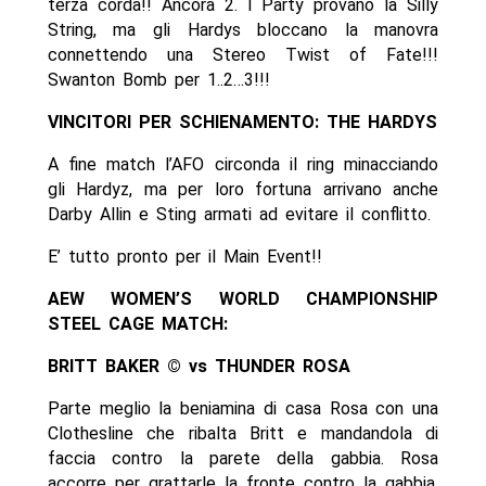
terza corda!! Ancora 2. I Party provano la Silly
String, ma gli Hardys bloccano la manovra
connettendo una Stereo Twist of Fate!!!
Swanton Bomb per 1..2…3!!!
VINCITORI PER SCHIENAMENTO: THE HARDYS
A fine match l’AFO circonda il ring minacciando
gli Hardyz, ma per loro fortuna arrivano anche
Darby Allin e Sting armati ad evitare il conflitto.
E’ tutto pronto per il Main Event!!
AEW WOMEN’S WORLD CHAMPIONSHIP
STEEL CAGE MATCH:
BRITT BAKER © vs THUNDER ROSA
Parte meglio la beniamina di casa Rosa con una
Clothesline che ribalta Britt e mandandola di
faccia contro la parete della gabbia. Rosa
accorre per grattarle la fronte contro la gabbia,