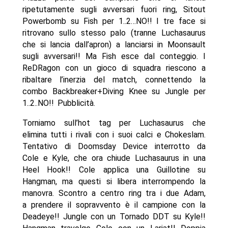
ripetutamente sugli avversari fuori ring, Sitout
Powerbomb su Fish per 1..2…NO!! I tre face si
ritrovano sullo stesso palo (tranne Luchasaurus
che si lancia dall’apron) a lanciarsi in Moonsault
sugli avversari!! Ma Fish esce dal conteggio. I
ReDRagon con un gioco di squadra riescono a
ribaltare l’inerzia del match, connettendo la
combo Backbreaker+Diving Knee su Jungle per
1..2..NO!! Pubblicità.
Torniamo sull’hot tag per Luchasaurus che
elimina tutti i rivali con i suoi calci e Chokeslam.
Tentativo di Doomsday Device interrotto da
Cole e Kyle, che ora chiude Luchasaurus in una
Heel Hook!! Cole applica una Guillotine su
Hangman, ma questi si libera interrompendo la
manovra. Scontro a centro ring tra i due Adam,
a prendere il sopravvento è il campione con la
Deadeye!! Jungle con un Tornado DDT su Kyle!!