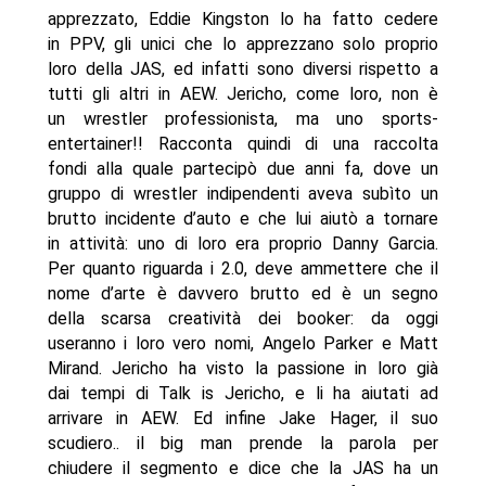
apprezzato, Eddie Kingston lo ha fatto cedere
in PPV, gli unici che lo apprezzano solo proprio
loro della JAS, ed infatti sono diversi rispetto a
tutti gli altri in AEW. Jericho, come loro, non è
un wrestler professionista, ma uno sports-
entertainer!! Racconta quindi di una raccolta
fondi alla quale partecipò due anni fa, dove un
gruppo di wrestler indipendenti aveva subìto un
brutto incidente d’auto e che lui aiutò a tornare
in attività: uno di loro era proprio Danny Garcia.
Per quanto riguarda i 2.0, deve ammettere che il
nome d’arte è davvero brutto ed è un segno
della scarsa creatività dei booker: da oggi
useranno i loro vero nomi, Angelo Parker e Matt
Mirand. Jericho ha visto la passione in loro già
dai tempi di Talk is Jericho, e li ha aiutati ad
arrivare in AEW. Ed infine Jake Hager, il suo
scudiero.. il big man prende la parola per
chiudere il segmento e dice che la JAS ha un