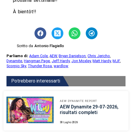
prossima settimana!!
À bientôt!!
Scritto da
Antonio Flagiello
Parliamo di:
Adam Cole
,
AEW
,
Bryan Danielson
,
Chris Jericho
,
Dynamite
,
Hangman Page
,
Jeff Hardy
,
Jon Moxley
,
Matt Hardy
,
MJF
,
Scorpio Sky
,
Thunder Rosa
,
wardlow
Potrebbero interessarti
AEW DYNAMITE REPORT
AEW Dynamite 29-07-2026,
risultati completi
30 Luglio 2026