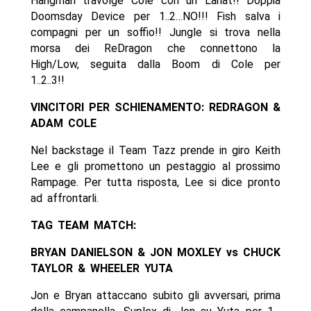
Hangman travolge Cole con un Lariat!! Doppia
Doomsday Device per 1..2…NO!!! Fish salva i
compagni per un soffio!! Jungle si trova nella
morsa dei ReDragon che connettono la
High/Low, seguita dalla Boom di Cole per
1..2..3!!
VINCITORI PER SCHIENAMENTO: REDRAGON &
ADAM COLE
Nel backstage il Team Tazz prende in giro Keith
Lee e gli promettono un pestaggio al prossimo
Rampage. Per tutta risposta, Lee si dice pronto
ad affrontarli.
TAG TEAM MATCH:
BRYAN DANIELSON & JON MOXLEY vs CHUCK
TAYLOR & WHEELER YUTA
Jon e Bryan attaccano subito gli avversari, prima