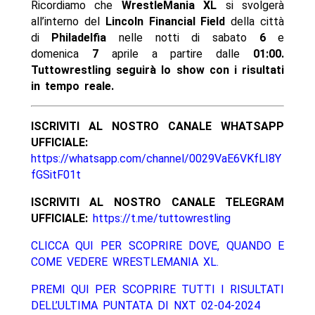
Ricordiamo che
WrestleMania XL
si svolgerà
all’interno del
Lincoln Financial Field
della città
di
Philadelfia
nelle notti di sabato
6
e
domenica
7
aprile a partire dalle
01:00.
Tuttowrestling seguirà lo show con i risultati
in tempo reale.
ISCRIVITI AL NOSTRO CANALE WHATSAPP
UFFICIALE:
https://whatsapp.com/channel/0029VaE6VKfLI8Y
fGSitF01t
ISCRIVITI AL NOSTRO CANALE TELEGRAM
UFFICIALE:
https://t.me/tuttowrestling
CLICCA QUI PER SCOPRIRE DOVE, QUANDO E
COME VEDERE WRESTLEMANIA XL.
PREMI QUI PER SCOPRIRE TUTTI I RISULTATI
DELL’ULTIMA PUNTATA DI NXT 02-04-2024