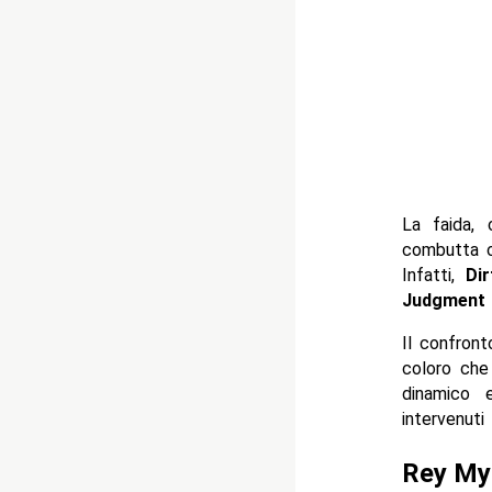
La faida,
combutta
Infatti,
Di
Judgment
Il confront
coloro che 
dinamico 
intervenuti
Rey Mys