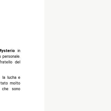
Mysterio
in
ù personale.
ratello del
e la lucha e
 stato molto
m che sono