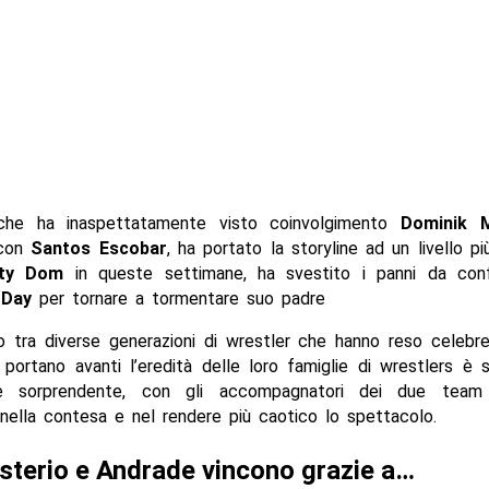
 che ha inaspettatamente visto coinvolgimento
Dominik 
 con
Santos Escobar
, ha portato la storyline ad un livello pi
rty Dom
in queste settimane, ha svestito i panni da conf
 Day
per tornare a tormentare suo padre
o tra diverse generazioni di wrestler che hanno reso celebr
portano avanti l’eredità delle loro famiglie di wrestlers è
e sorprendente, con gli accompagnatori dei due tea
 nella contesa e nel rendere più caotico lo spettacolo.
terio e Andrade vincono grazie a…