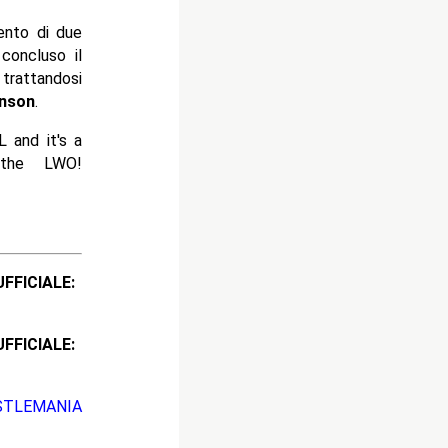
vento di due
 concluso il
trattandosi
hnson
.
 and it's a
he LWO!
ICIALE:
CIALE:
STLEMANIA