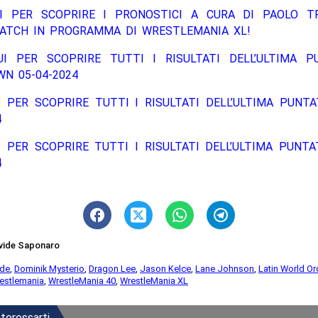
I PER SCOPRIRE I PRONOSTICI A CURA DI PAOLO TR
MATCH IN PROGRAMMA DI WRESTLEMANIA XL!
UI PER SCOPRIRE TUTTI I RISULTATI DELL’ULTIMA P
N 05-04-2024
 PER SCOPRIRE TUTTI I RISULTATI DELL’ULTIMA PUNT
4
 PER SCOPRIRE TUTTI I RISULTATI DELL’ULTIMA PUNT
4
vide Saponaro
de
,
Dominik Mysterio
,
Dragon Lee
,
Jason Kelce
,
Lane Johnson
,
Latin World Or
estlemania
,
WrestleMania 40
,
WrestleMania XL
teressarti