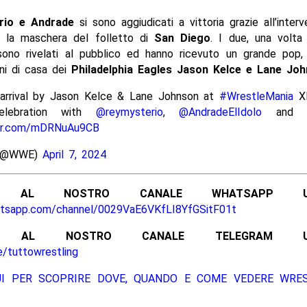
rio e Andrade
si sono aggiudicati a vittoria grazie all’inter
n la maschera del folletto di
San Diego
. I due, una volta
sono rivelati al pubblico ed hanno ricevuto un grande pop, 
ni di casa dei
Philadelphia Eagles Jason Kelce e Lane Jo
 arrival by Jason Kelce & Lane Johnson at
#WrestleMania
XL
celebration with
@reymysterio
,
@AndradeElIdolo
and t
ter.com/mDRNuAu9CB
(@WWE)
April 7, 2024
ITI AL NOSTRO CANALE WHATSAPP UFF
atsapp.com/channel/0029VaE6VKfLI8YfGSitF01t
ITI AL NOSTRO CANALE TELEGRAM UFFI
e/tuttowrestling
UI PER SCOPRIRE DOVE, QUANDO E COME VEDERE WRE