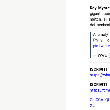
Rey Myste
giganti co
match, si 
dei beniami
A timely
Philly 
pic.twit
— WWE 
ISCRIV
https://wh
ISCRIV
https://t.m
CLICCA Q
XL.