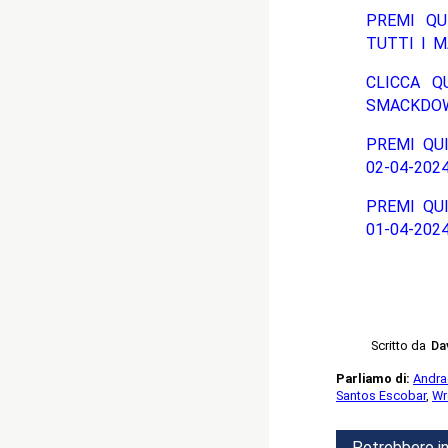
PREMI QU
TUTTI I 
CLICCA Q
SMACKDOW
PREMI QUI
02-04-202
PREMI QUI
01-04-202
Scritto da
Da
Parliamo di:
Andra
Santos Escobar
,
Wr
Potrebbero in