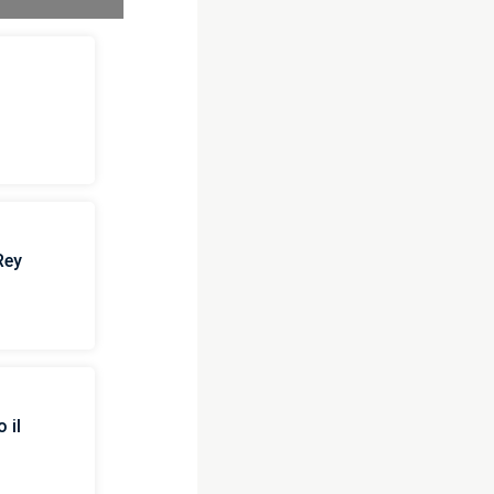
Rey
 il