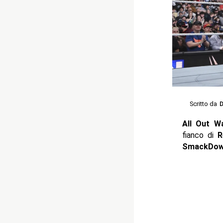
Scritto da
D
All Out 
fianco di
R
SmackDo