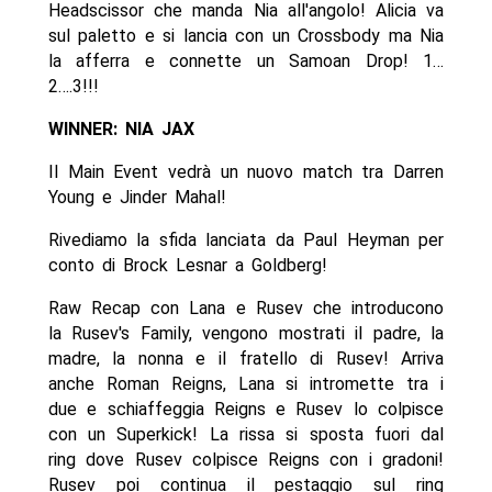
Headscissor che manda Nia all'angolo! Alicia va
sul paletto e si lancia con un Crossbody ma Nia
la afferra e connette un Samoan Drop! 1…
2….3!!!
WINNER: NIA JAX
Il Main Event vedrà un nuovo match tra Darren
Young e Jinder Mahal!
Rivediamo la sfida lanciata da Paul Heyman per
conto di Brock Lesnar a Goldberg!
Raw Recap con Lana e Rusev che introducono
la Rusev's Family, vengono mostrati il padre, la
madre, la nonna e il fratello di Rusev! Arriva
anche Roman Reigns, Lana si intromette tra i
due e schiaffeggia Reigns e Rusev lo colpisce
con un Superkick! La rissa si sposta fuori dal
ring dove Rusev colpisce Reigns con i gradoni!
Rusev poi continua il pestaggio sul ring