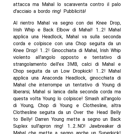
attacca ma Mahal lo scaraventa contro il palo
d'acciaio a bordo ring! Pubblicità!
Al rientro Mahal va segno con dei Knee Drop,
Irish Whip e Back Elbow di Mahal! 1…2! Mahal
applica una Headlock, Mahal va sulla seconda
corda e colpisce con una Chop seguita da un
Knee Drop! 1…2! Ginocchiata di Mahal, Irish Whip
violento all'angolo opposto e tentativo di
strangolamento dell'ex 3MB, calci di Mahal e
Chop seguita da un Low Dropkick! 1…2! Mahal
applica una Anaconda Headlock, ginocchiata di
Mahal che interrompe un tentativo di Young di
liberarsi; Mahal si lanica dalla seconda corda ma
questa volta Young lo colpisce! Smash all'angolo
di Young, Chop di Young e Clothesline, altra
Clothesline seguita da un Over the Head Belly
to Belly! Darren Young mette a segno un Back
Suplex sull'apron ring! 1…2..NO! Jawbreaker di
Mahal che mette a segno anche un Superkick!