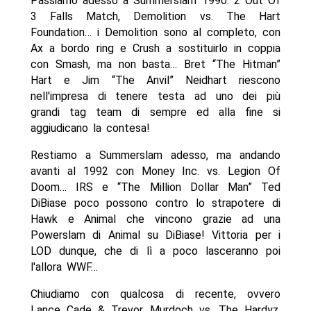
Passiamo adesso a Summerslam 1990: 2 Out Of
3 Falls Match, Demolition vs. The Hart
Foundation… i Demolition sono al completo, con
Ax a bordo ring e Crush a sostituirlo in coppia
con Smash, ma non basta… Bret “The Hitman”
Hart e Jim “The Anvil” Neidhart riescono
nell'impresa di tenere testa ad uno dei più
grandi tag team di sempre ed alla fine si
aggiudicano la contesa!
Restiamo a Summerslam adesso, ma andando
avanti al 1992 con Money Inc. vs. Legion Of
Doom… IRS e “The Million Dollar Man” Ted
DiBiase poco possono contro lo strapotere di
Hawk e Animal che vincono grazie ad una
Powerslam di Animal su DiBiase! Vittoria per i
LOD dunque, che di lì a poco lasceranno poi
l'allora WWF…
Chiudiamo con qualcosa di recente, ovvero
Lance Cade & Trevor Murdoch vs. The Hardyz,