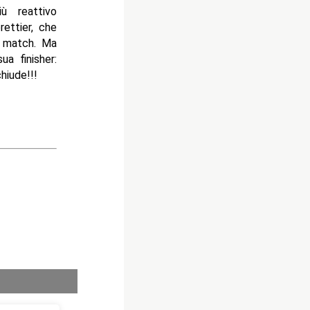
ù reattivo
rettier, che
l match. Ma
ua finisher:
hiude!!!