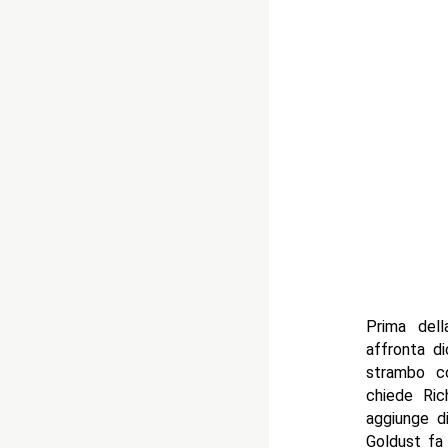
Prima dell
affronta d
strambo c
chiede Ric
aggiunge di
Goldust fa 