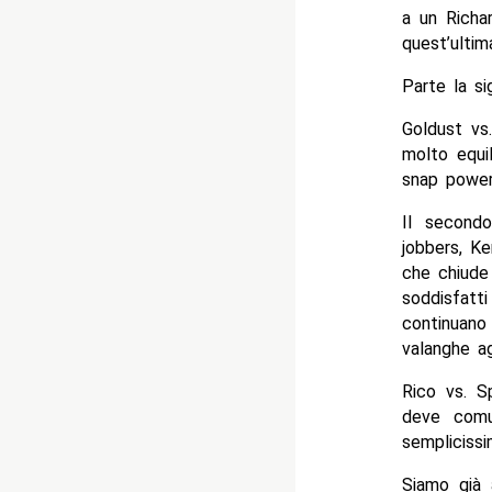
a un Richa
quest’ultim
Parte la si
Goldust vs
molto equi
snap power
Il second
jobbers, K
che chiude
soddisfatt
continuano
valanghe agl
Rico vs. S
deve comu
semplicissi
Siamo già 