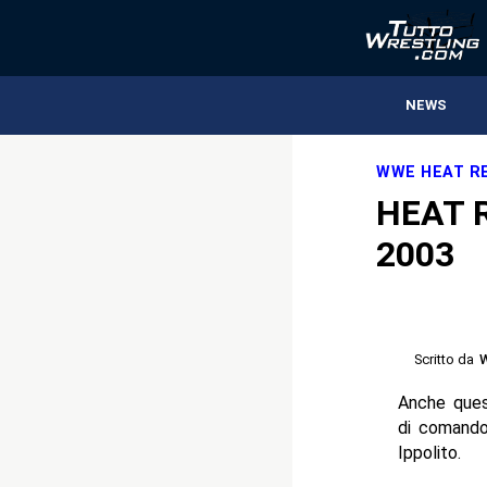
NEWS
WWE HEAT R
HEAT 
2003
Scritto da
Anche quest
di comando
Ippolito.