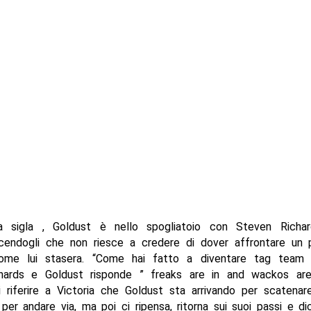
a sigla , Goldust è nello spogliatoio con Steven Richa
icendogli che non riesce a credere di dover affrontare un 
ome lui stasera. “Come hai fatto a diventare tag team 
hards e Goldust risponde ” freaks are in and wackos are
 riferire a Victoria che Goldust sta arrivando per scatenare 
per andare via, ma poi ci ripensa, ritorna sui suoi passi e di