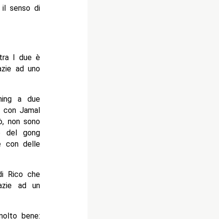
il senso di
tra I due è
azie ad uno
ning a due
, con Jamal
ò, non sono
no del gong
e con delle
di Rico che
azie ad un
molto bene: