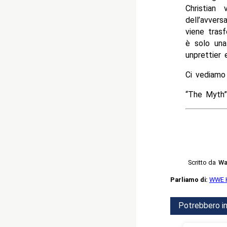
Christian
dell’avvers
viene tras
è solo una 
unprettier 
Ci vediamo 
“The Myth”
Scritto da
Wa
Parliamo di:
WWE 
Potrebbero in