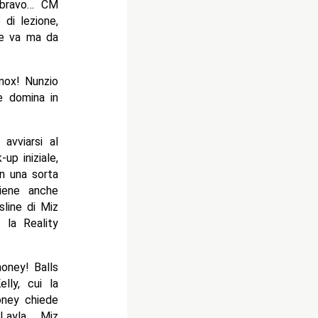
 bravo… CM
di lezione,
ne va ma da
nox! Nunzio
e domina in
vviarsi al
up iniziale,
n una sorta
iene anche
line di Miz
 la Reality
oney! Balls
lly, cui la
oney chiede
 Layla… Miz