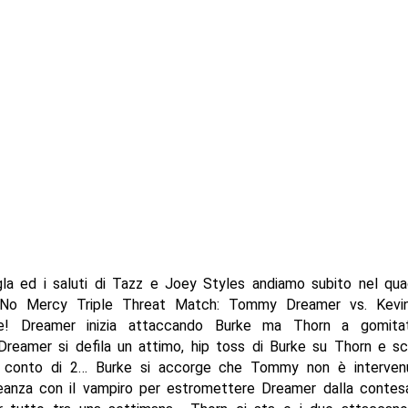
la ed i saluti di Tazz e Joey Styles andiamo subito nel qua
No Mercy Triple Threat Match: Tommy Dreamer vs. Kevin
rke! Dreamer inizia attaccando Burke ma Thorn a gomita
Dreamer si defila un attimo, hip toss di Burke su Thorn e s
 conto di 2… Burke si accorge che Tommy non è interven
leanza con il vampiro per estromettere Dreamer dalla contesa