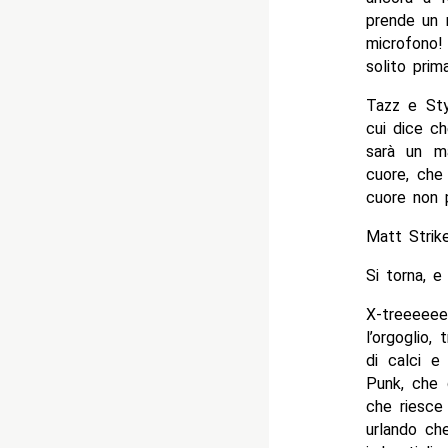
prende un m
microfono!
solito prima
Tazz e Sty
cui dice c
sarà un ma
cuore, che
cuore non 
Matt Strike
Si torna, e
X-treeeee
l’orgoglio
di calci e
Punk, che 
che riesce
urlando ch