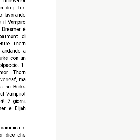
l’Innovator
un drop toe
o lavorando
e il Vampiro
 e Dreamer è
eatment di
entre Thorn
a andando a
urke con un
lpaccio, 1..
amer… Thorn
verleaf, ma
 va su Burke
ul Vampiro!
i! 7 giorni,
er e Elijah
 cammina e
er dice che