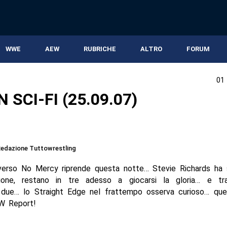
WWE
AEW
RUBRICHE
ALTRO
FORUM
01
 SCI-FI (25.09.07)
edazione Tuttowrestling
verso No Mercy riprende questa notte… Stevie Richards ha 
ione, restano in tre adesso a giocarsi la gloria… e t
 due… lo Straight Edge nel frattempo osserva curioso… que
CW Report!