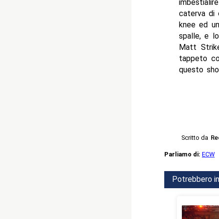
imbestiali
caterva di 
knee ed un 
spalle, e 
Matt Strik
tappeto co
questo sh
Scritto da
Re
Parliamo di:
ECW
Potrebbero in