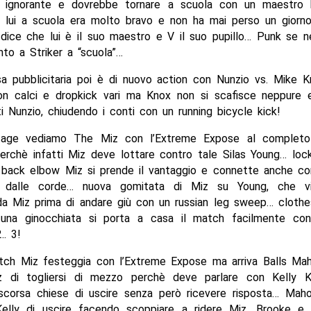
 ignorante e dovrebbe tornare a scuola con un maestro
e lui a scuola era molto bravo e non ha mai perso un giorno 
 dice che lui è il suo maestro e V il suo pupillo… Punk se 
to a Striker a “scuola”…
a pubblicitaria poi è di nuovo action con Nunzio vs. Mike K
on calci e dropkick vari ma Knox non si scafisce neppure 
i Nunzio, chiudendo i conti con un running bicycle kick!
tage vediamo The Miz con l’Extreme Expose al completo a
erchè infatti Miz deve lottare contro tale Silas Young… lock-
 back elbow Miz si prende il vantaggio e connette anche co
r dalle corde… nuova gomitata di Miz su Young, che v
da Miz prima di andare giù con un russian leg sweep… clothes
na ginocchiata si porta a casa il match facilmente con
.. 3!
tch Miz festeggia con l’Extreme Expose ma arriva Balls Mah
 di togliersi di mezzo perchè deve parlare con Kelly Ke
scorsa chiese di uscire senza però ricevere risposta… Mah
elly di uscire facendo scoppiare a ridere Miz, Brooke e