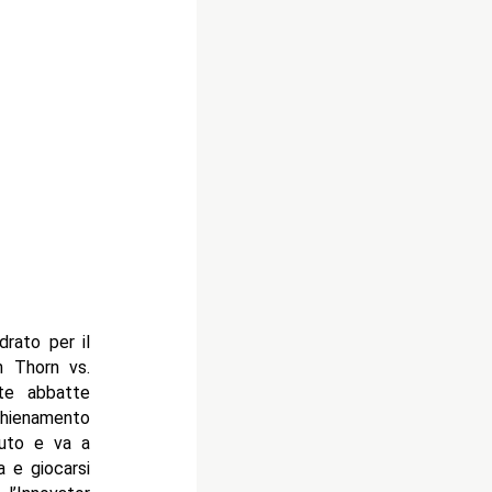
drato per il
 Thorn vs.
te abbatte
chienamento
uto e va a
 e giocarsi