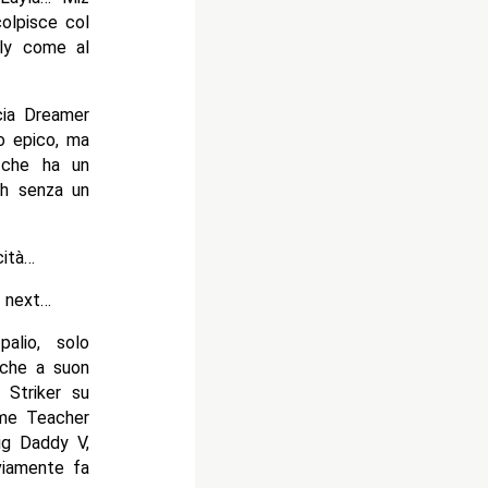
colpisce col
lly come al
cia Dreamer
o epico, ma
e che ha un
ah senza un
cità…
è next…
alio, solo
 che a suon
 Striker su
eme Teacher
ig Daddy V,
viamente fa