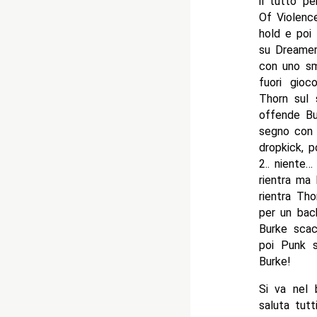
il tutto p
Of Violenc
hold e poi
su Dreamer 
con uno sma
fuori gio
Thorn sul 
offende Bu
segno con 
dropkick, p
2.. niente
rientra ma
rientra Tho
per un bac
Burke scacc
poi Punk s
Burke!
Si va nel
saluta tut