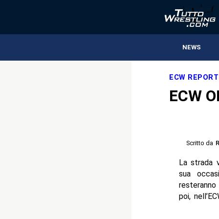
NEWS
ECW REPORT
ECW ON
Scritto da
R
La strada 
sua occas
resteranno
poi, nell’E