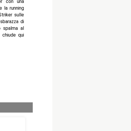
ker con una
e la running
triker sulle
sbarazza di
o spalma al
 chiude qui