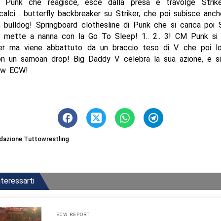
re Punk che reagisce, esce dalla presa e travolge Stri
calci… butterfly backbreaker su Striker, che poi subisce anch
bulldog! Springboard clothesline di Punk che si carica poi S
lo mette a nanna con la Go To Sleep! 1.. 2.. 3! CM Punk si 
er ma viene abbattuto da un braccio teso di V che poi l
n un samoan drop! Big Daddy V celebra la sua azione, e si
ow ECW!
dazione Tuttowrestling
teressarti
ECW REPORT