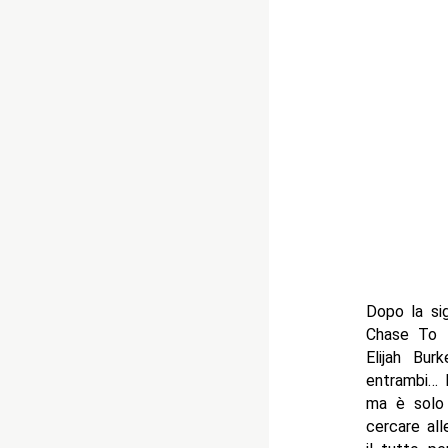
Dopo la sig
Chase To 
Elijah Bu
entrambi… 
ma è solo
cercare al