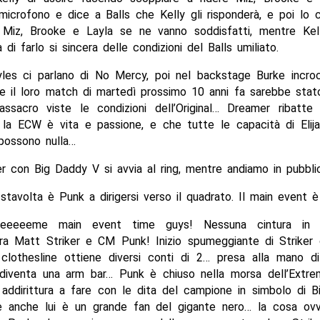
icrofono e dice a Balls che Kelly gli risponderà, e poi lo 
 Miz, Brooke e Layla se ne vanno soddisfatti, mentre Ke
 di farlo si sincera delle condizioni del Balls umiliato.
les ci parlano di No Mercy, poi nel backstage Burke incro
he il loro match di martedì prossimo 10 anni fa sarebbe stat
ssacro viste le condizioni dell’Original… Dreamer ribatt
 la ECW è vita e passione, e che tutte le capacità di Elij
possono nulla…
r con Big Daddy V si avvia al ring, mentre andiamo in pubbli
 stavolta è Punk a dirigersi verso il quadrato. Il main event 
eeeeeeme main event time guys! Nessuna cintura in p
, tra Matt Striker e CM Punk! Inizio spumeggiante di Striker
 clothesline ottiene diversi conti di 2… presa alla mano di
diventa una arm bar… Punk è chiuso nella morsa dell’Extr
 addirittura a fare con le dita del campione in simbolo di B
e anche lui è un grande fan del gigante nero… la cosa ov