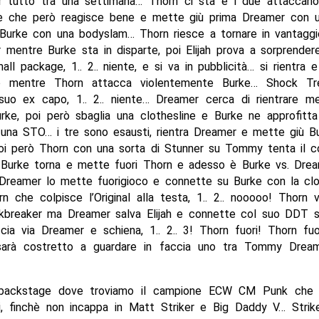
er tutto tra una settimana… Thorn ci sta e i due attaccano 
e che però reagisce bene e mette giù prima Dreamer con 
 Burke con una bodyslam… Thorn riesce a tornare in vantaggi
mentre Burke sta in disparte, poi Elijah prova a sorprender
ll package, 1.. 2.. niente, e si va in pubblicità… si rientra
co mentre Thorn attacca violentemente Burke… Shock Tr
suo ex capo, 1.. 2.. niente… Dreamer cerca di rientrare m
rke, poi però sbaglia una clothesline e Burke ne approfitt
una STO… i tre sono esausti, rientra Dreamer e mette giù B
oi però Thorn con una sorta di Stunner su Tommy tenta il co
… Burke torna e mette fuori Thorn e adesso è Burke vs. Dre
 Dreamer lo mette fuorigioco e connette su Burke con la clo
rn che colpisce l’Original alla testa, 1.. 2.. nooooo! Thorn
kbreaker ma Dreamer salva Elijah e connette col suo DDT s
ia via Dreamer e schiena, 1.. 2.. 3! Thorn fuori! Thorn fuor
arà costretto a guardare in faccia uno tra Tommy Dream
 backstage dove troviamo il campione ECW CM Punk che
ti, finchè non incappa in Matt Striker e Big Daddy V… Strik