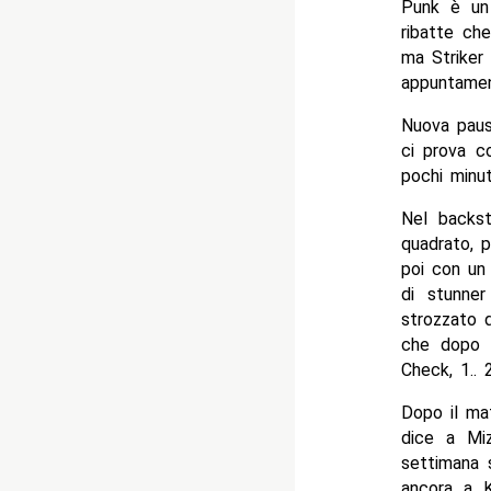
Punk è un
ribatte ch
ma Striker
appuntamen
Nuova paus
ci prova c
pochi minut
Nel backs
quadrato, p
poi con un
di stunne
strozzato 
che dopo u
Check, 1.. 2
Dopo il ma
dice a Miz
settimana 
ancora a K