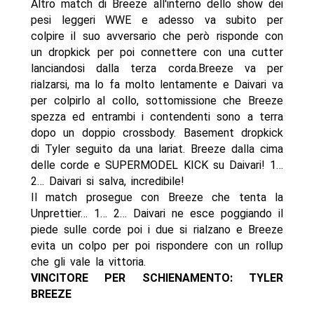
Altro match di Breeze all'interno dello show dei
pesi leggeri WWE e adesso va subito per
colpire il suo avversario che però risponde con
un dropkick per poi connettere con una cutter
lanciandosi dalla terza corda.Breeze va per
rialzarsi, ma lo fa molto lentamente e Daivari va
per colpirlo al collo, sottomissione che Breeze
spezza ed entrambi i contendenti sono a terra
dopo un doppio crossbody. Basement dropkick
di Tyler seguito da una lariat. Breeze dalla cima
delle corde e SUPERMODEL KICK su Daivari! 1…
2… Daivari si salva, incredibile!
Il match prosegue con Breeze che tenta la
Unprettier… 1… 2… Daivari ne esce poggiando il
piede sulle corde poi i due si rialzano e Breeze
evita un colpo per poi rispondere con un rollup
che gli vale la vittoria.
VINCITORE PER SCHIENAMENTO: TYLER
BREEZE