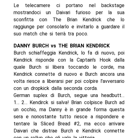
Le telecamere ci portano nel backstage
mostrandoci un Daivari furioso per la sua
sconfitta con The Brian Kendrick che lo
raggiunge per consolarlo e invitarlo a guardare il
suo match che si terrà tra poco.
DANNY BURCH vs THE BRIAN KENDRICK
Burch schiaffeggia Kendrick, lo fa di nuovo, poi
Kendrick risponde con la Captain's Hook dalla
quale Burch si libera toccando le corde, ma
Kendrick connette di nuovo e Burch ancora una
volta riesce a liberarsi per poi colpire l'avversario
con un dropkick dalla seconda corda.
German suplex di Burch, segue una headbutt…
1… 2… Kendirck si salva! Brian colpisce Burch ad
un occhio, ma Danny è in grande forma questa
sera e nonostante tutto riesce a rispondere e
tentare la Sliced Bread #2, ma ecco arrivare
Daivari che distrae Burch e Kendrick connette
con un rollup che gli vale la vittoria.